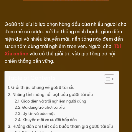
Go88 tài xỉu là lựa chọn hàng đầu của nhiều người chơi
đam mê cá cược. Với hệ thống minh bạch, giao diện
hiện đại và nhiều khuyến mãi, nền tảng này đem đến
sự an tâm cùng trải nghiệm trọn vẹn. Người chơi
Tài
Xỉu online
vừa có thể giải trí, vừa gia tăng cơ hội
chiến thắng bền vững.
Table of Contents
Giới thiệu chung về go88 tài xỉu
Những tính năng nổi bật của go88 tài xỉu
Giao diện và trải nghiệm người dùng
Đa dạng trò chơi tài xỉu
Uy tín và bảo mật
Khuyến mãi và ưu đãi hấp dẫn
Hướng dẫn chi tiết các bước tham gia go88 tài xỉu