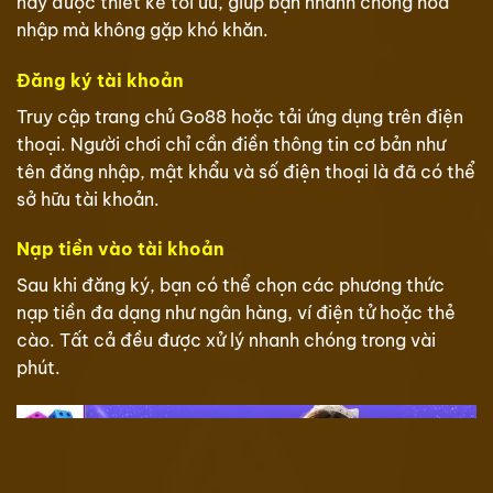
này được thiết kế tối ưu, giúp bạn nhanh chóng hòa
nhập mà không gặp khó khăn.
Đăng ký tài khoản
Truy cập trang chủ Go88 hoặc tải ứng dụng trên điện
thoại. Người chơi chỉ cần điền thông tin cơ bản như
tên đăng nhập, mật khẩu và số điện thoại là đã có thể
sở hữu tài khoản.
Nạp tiền vào tài khoản
Sau khi đăng ký, bạn có thể chọn các phương thức
nạp tiền đa dạng như ngân hàng, ví điện tử hoặc thẻ
cào. Tất cả đều được xử lý nhanh chóng trong vài
phút.