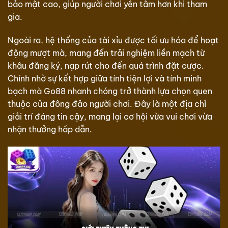
bảo mật cao, giúp người chơi yên tâm hơn khi tham
gia.
Ngoài ra, hệ thống của tài xỉu được tối ưu hóa để hoạt
động mượt mà, mang đến trải nghiệm liền mạch từ
khâu đăng ký, nạp rút cho đến quá trình đặt cược.
Chính nhờ sự kết hợp giữa tính tiện lợi và tính minh
bạch mà Go88 nhanh chóng trở thành lựa chọn quen
thuộc của đông đảo người chơi. Đây là một địa chỉ
giải trí đáng tin cậy, mang lại cơ hội vừa vui chơi vừa
nhận thưởng hấp dẫn.