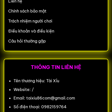
Liên hệ
Chính sách bảo mật
Trách nhiệm người chơi
Điều khoản và điều kiện
Câu hỏi thường gặp
THÔNG TIN LIÊN HỆ
Tên thương hiệu: Tài Xỉu
Website: /
Email:
taixiu86com@gmail.com
Số điện thoại: 0982159764