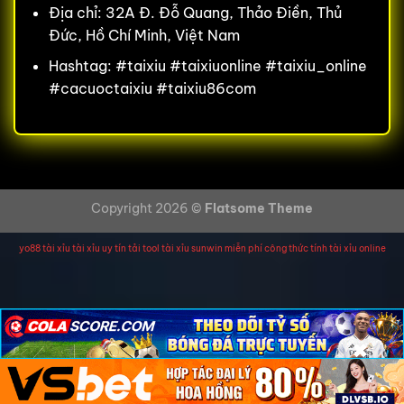
Địa chỉ: 32A Đ. Đỗ Quang, Thảo Điền, Thủ
Đức, Hồ Chí Minh, Việt Nam
Hashtag: #taixiu #taixiuonline #taixiu_online
#cacuoctaixiu #taixiu86com
Copyright 2026 ©
Flatsome Theme
yo88 tài xỉu
tài xỉu uy tín
tải tool tài xỉu sunwin miễn phí
công thức tính tài xỉu online
×
×
×