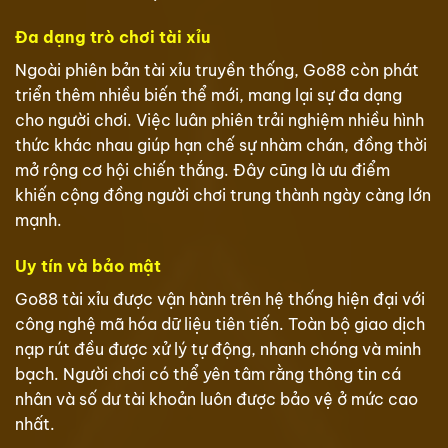
Đa dạng trò chơi tài xỉu
Ngoài phiên bản tài xỉu truyền thống, Go88 còn phát
triển thêm nhiều biến thể mới, mang lại sự đa dạng
cho người chơi. Việc luân phiên trải nghiệm nhiều hình
thức khác nhau giúp hạn chế sự nhàm chán, đồng thời
mở rộng cơ hội chiến thắng. Đây cũng là ưu điểm
khiến cộng đồng người chơi trung thành ngày càng lớn
mạnh.
Uy tín và bảo mật
Go88 tài xỉu được vận hành trên hệ thống hiện đại với
công nghệ mã hóa dữ liệu tiên tiến. Toàn bộ giao dịch
nạp rút đều được xử lý tự động, nhanh chóng và minh
bạch. Người chơi có thể yên tâm rằng thông tin cá
nhân và số dư tài khoản luôn được bảo vệ ở mức cao
nhất.