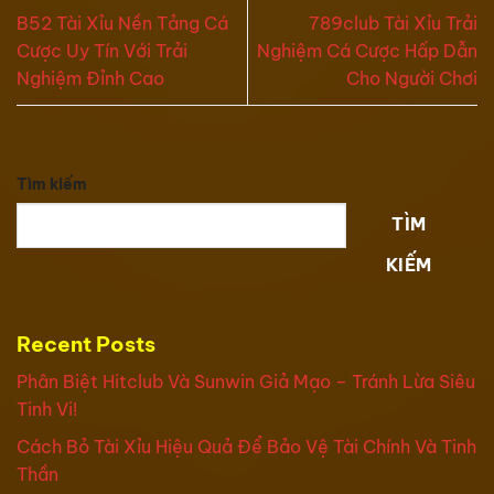
B52 Tài Xỉu Nền Tảng Cá
789club Tài Xỉu Trải
Cược Uy Tín Với Trải
Nghiệm Cá Cược Hấp Dẫn
Nghiệm Đỉnh Cao
Cho Người Chơi
Tìm kiếm
TÌM
KIẾM
Recent Posts
Phân Biệt Hitclub Và Sunwin Giả Mạo – Tránh Lừa Siêu
Tinh Vi!
Cách Bỏ Tài Xỉu Hiệu Quả Để Bảo Vệ Tài Chính Và Tinh
Thần