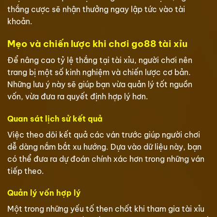
thắng cược sẽ nhận thưởng ngay lập tức vào tài
khoản.
Mẹo và chiến lược khi chơi go88 tài xỉu
Để nâng cao tỷ lệ thắng tại tài xỉu, người chơi nên
trang bị một số kinh nghiệm và chiến lược cơ bản.
Những lưu ý này sẽ giúp bạn vừa quản lý tốt nguồn
vốn, vừa đưa ra quyết định hợp lý hơn.
Quan sát lịch sử kết quả
Việc theo dõi kết quả các ván trước giúp người chơi
dễ dàng nắm bắt xu hướng. Dựa vào dữ liệu này, bạn
có thể đưa ra dự đoán chính xác hơn trong những ván
tiếp theo.
Quản lý vốn hợp lý
Một trong những yếu tố then chốt khi tham gia tài xỉu