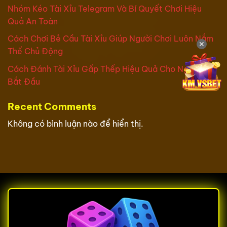
Nhóm Kéo Tài Xỉu Telegram Và Bí Quyết Chơi Hiệu
Quả An Toàn
Cách Chơi Bẻ Cầu Tài Xỉu Giúp Người Chơi Luôn Nắm
✕
Thế Chủ Động
Cách Đánh Tài Xỉu Gấp Thếp Hiệu Quả Cho Người Mới
Bắt Đầu
Recent Comments
Không có bình luận nào để hiển thị.