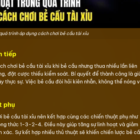
quá trình áp dụng cách chơi bẻ cầu tài xỉu
n tiếp
ch chơi bẻ cầu tài xỉu khi bẻ cầu nhưng thua nhiều lần liên
ng, đặt cược thiếu kiểm soát. Bí quyết để thành công là gi
y thực sự. Việc bẻ cầu đòi hỏi kiên nhẫn, không thể nóng v
t phụ
i bẻ cầu tài xỉu nên kết hợp cùng các chiến thuật phụ như
ng thức 1-3-2-4. Điều này giúp tăng sự linh hoạt và giảm
n xác. Sự kết hợp nhiều thủ thuật sẽ khiến chiến lược bẻ c