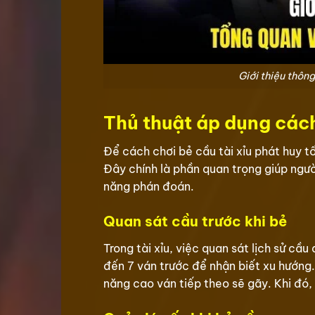
Giới thiệu thông
Thủ thuật áp dụng cách
Để cách chơi bẻ cầu tài xỉu phát huy t
Đây chính là phần quan trọng giúp ngư
năng phán đoán.
Quan sát cầu trước khi bẻ
Trong tài xỉu, việc quan sát lịch sử cầu
đến 7 ván trước để nhận biết xu hướng.
năng cao ván tiếp theo sẽ gãy. Khi đó,