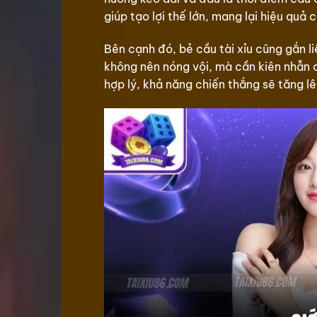
giúp tạo lợi thế lớn, mang lại hiệu quả 
Bên cạnh đó, bẻ cầu tài xỉu cũng gắn li
không nên nóng vội, mà cần kiên nhẫn c
hợp lý, khả năng chiến thắng sẽ tăng lên