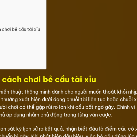
chơi bẻ cầu tài xỉu
ợ
 cách chơi bẻ cầu tài xỉu
hiến thuật thông minh dành cho người muốn thoát khỏi nhị
u thường xuất hiện dưới dạng chuỗi tài liên tục hoặc chuỗi x
ời chơi có thể gặp rủi ro lớn khi cầu bất ngờ gãy. Chính vì
thủ áp dụng nhằm chủ động trong từng ván cược.
n sát kỹ lịch sử ra kết quả, nhận biết đâu là điểm cầu có 
huẩn bị gãy. Khi phát hiện dấu hiệu, việc bẻ cầu đúng lúc 