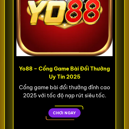
Yo88 – Cổng Game Bài Đổi Thưởng
Uy Tín 2025
Cổng game bài đổi thưởng đỉnh cao
2025 với tốc độ nạp rút siêu tốc.
CHƠI NGAY