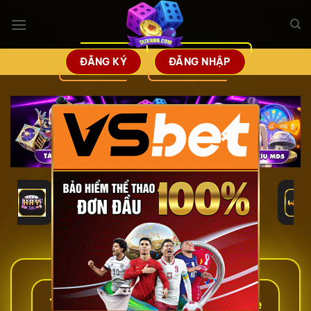
Bỏ
qua
nội
dung
ĐĂNG KÝ
ĐĂNG NHẬP
×
Tài Xỉu – Top 15 Cổng Game