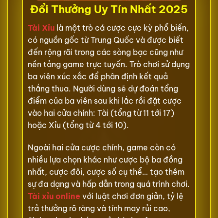
Đổi Thưởng Uy Tín Nhất 2025
Tài Xỉu
là một trò cá cược cực kỳ phổ biến,
có nguồn gốc từ Trung Quốc và được biết
đến rộng rãi trong các sòng bạc cũng như
nền tảng game trực tuyến. Trò chơi sử dụng
ba viên xúc xắc để phân định kết quả
thắng thua. Người dùng sẽ dự đoán tổng
điểm của ba viên sau khi lắc rồi đặt cược
vào hai cửa chính: Tài (tổng từ 11 tới 17)
hoặc Xỉu (tổng từ 4 tới 10).
Ngoài hai cửa cược chính, game còn có
nhiều lựa chọn khác như cược bộ ba đồng
nhất, cược đôi, cược số cụ thể… tạo thêm
sự đa dạng và hấp dẫn trong quá trình chơi.
Tài xỉu online
với luật chơi đơn giản, tỷ lệ
trả thưởng rõ ràng và tính may rủi cao,