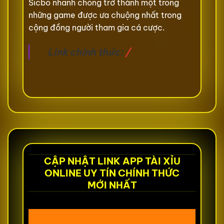
Sicbo nhanh chóng trở thành một trong
những game được ưa chuộng nhất trong
cộng đồng người tham gia cá cược.
Link chính thức:
/
CẬP NHẬT LINK APP TÀI XỈU
ONLINE UY TÍN CHÍNH THỨC
MỚI NHẤT