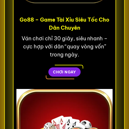
Go88 – Game Tài Xỉu Siêu Tốc Cho
Dân Chuyên
Ván chơi chỉ 30 giây, siêu nhanh –
cực hợp với dân “quay vòng vốn”
trong ngày.
CHƠI NGAY