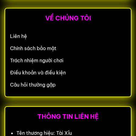
VỀ CHÚNG TÔI
Liên hệ
Chính sách bảo mật
Trách nhiệm người chơi
Điều khoản và điều kiện
Câu hỏi thường gặp
THÔNG TIN LIÊN HỆ
Tên thương hiệu: Tài Xỉu