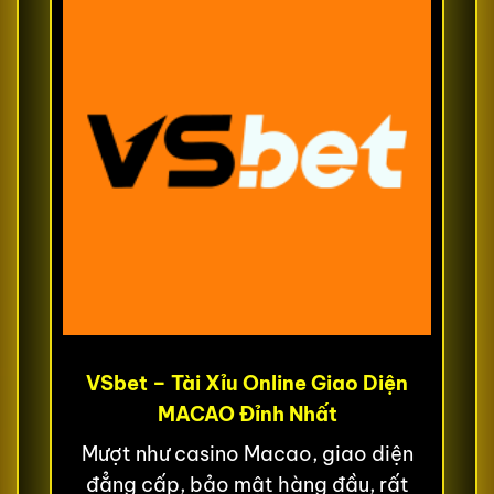
VSbet – Tài Xỉu Online Giao Diện
MACAO Đỉnh Nhất
Mượt như casino Macao, giao diện
đẳng cấp, bảo mật hàng đầu, rất