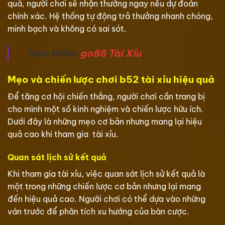
quả, người chơi sẽ nhận thưởng ngay nếu dự đoán
chính xác. Hệ thống tự động trả thưởng nhanh chóng,
minh bạch và không có sai sót.
Xem thêm:
go88 Tài Xỉu
Mẹo và chiến lược chơi b52 tài xỉu hiệu quả
Để tăng cơ hội chiến thắng, người chơi cần trang bị
cho mình một số kinh nghiệm và chiến lược hữu ích.
Dưới đây là những mẹo cơ bản nhưng mang lại hiệu
quả cao khi tham gia tài xỉu.
Quan sát lịch sử kết quả
Khi tham gia tài xỉu, việc quan sát lịch sử kết quả là
một trong những chiến lược cơ bản nhưng lại mang
đến hiệu quả cao. Người chơi có thể dựa vào những
ván trước để phân tích xu hướng của bàn cược.