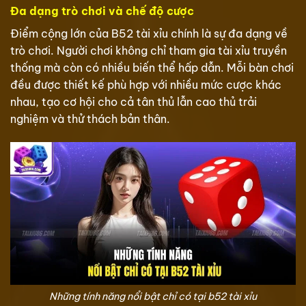
Đa dạng trò chơi và chế độ cược
Điểm cộng lớn của B52 tài xỉu chính là sự đa dạng về
trò chơi. Người chơi không chỉ tham gia tài xỉu truyền
thống mà còn có nhiều biến thể hấp dẫn. Mỗi bàn chơi
đều được thiết kế phù hợp với nhiều mức cược khác
nhau, tạo cơ hội cho cả tân thủ lẫn cao thủ trải
nghiệm và thử thách bản thân.
Những tính năng nổi bật chỉ có tại b52 tài xỉu