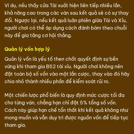
Ví dụ, nếu thấy cửa Tài xuất hiện liên tiếp nhiều lần,
khả năng cao trong các ván sau kết quả sẽ có sự thay
đổi. Ngược lại, nếu kết quả luân phiên giữa Tài và Xỉu,
người chơi có thể áp dụng cách đánh bám theo chuỗi
này để gia tăng cơ hội thắng.
Quản lý vốn hợp lý
Quản lý vốn là yếu tố then chốt quyết định sự bền
vững khi tham gia B52 tài xỉu. Người chơi không nên
đặt toàn bộ số vốn vào một lần cược, thay vào đó hãy
chia nhỏ thành nhiều phần để kiểm soát rủi ro.
Một chiến lược phổ biến là quy định mức cược tối đa
cho từng ván, chẳng hạn chỉ đặt 5% tổng số vốn.
Cách này giúp hạn chế tổn thất khi kết quả không như
mong muốn và vẫn duy trì được nguồn vốn để tiếp tục
tham gia.