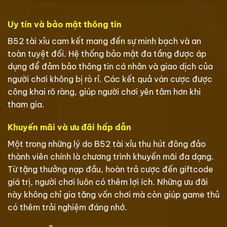
Uy tín và bảo mật thông tin
B52 tài xỉu cam kết mang đến sự minh bạch và an
toàn tuyệt đối. Hệ thống bảo mật đa tầng được áp
dụng để đảm bảo thông tin cá nhân và giao dịch của
người chơi không bị rò rỉ. Các kết quả ván cược được
công khai rõ ràng, giúp người chơi yên tâm hơn khi
tham gia.
Khuyến mãi và ưu đãi hấp dẫn
Một trong những lý do B52 tài xỉu thu hút đông đảo
thành viên chính là chương trình khuyến mãi đa dạng.
Từ tặng thưởng nạp đầu, hoàn trả cược đến giftcode
giá trị, người chơi luôn có thêm lợi ích. Những ưu đãi
này không chỉ gia tăng vốn chơi mà còn giúp game thủ
có thêm trải nghiệm đáng nhớ.