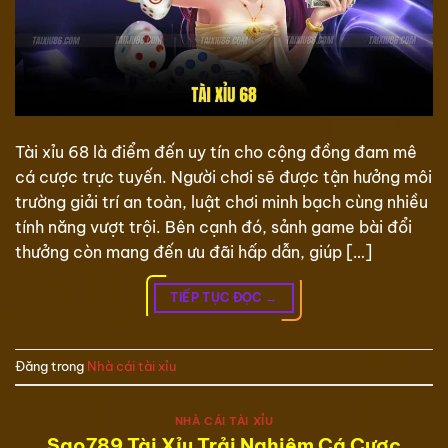
Tài xỉu 68 là điểm đến uy tín cho cộng đồng đam mê
cá cược trực tuyến. Người chơi sẽ được tận hưởng môi
trường giải trí an toàn, luật chơi minh bạch cùng nhiều
tính năng vượt trội. Bên cạnh đó, sảnh game bài đổi
thưởng còn mang đến ưu đãi hấp dẫn, giúp […]
TIẾP TỤC ĐỌC
→
Đăng trong
Nhà cái tài xỉu
NHÀ CÁI TÀI XỈU
Sao789 Tài Xỉu Trải Nghiệm Cá Cược