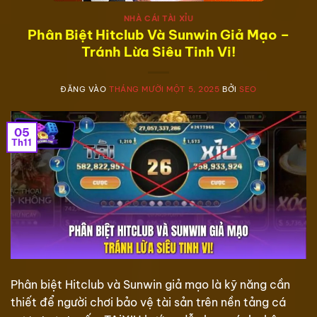
NHÀ CÁI TÀI XỈU
Phân Biệt Hitclub Và Sunwin Giả Mạo –
Tránh Lừa Siêu Tinh Vi!
ĐĂNG VÀO
THÁNG MƯỜI MỘT 5, 2025
BỞI
SEO
05
Th11
Phân biệt Hitclub và Sunwin giả mạo là kỹ năng cần
thiết để người chơi bảo vệ tài sản trên nền tảng cá