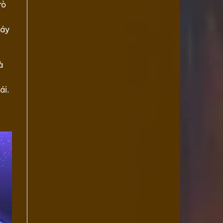
rò
máy
à
ái.