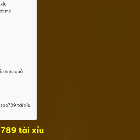
 xỉu
ượt mà
ỉu hiệu quả
 sao789 tài xỉu
789 tài xỉu