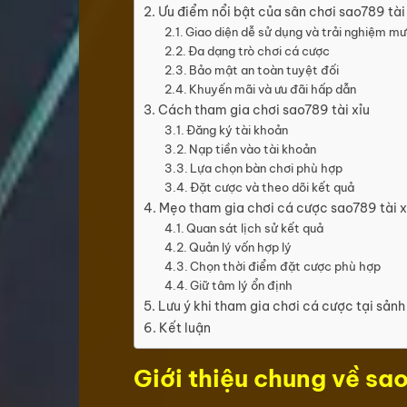
Ưu điểm nổi bật của sân chơi sao789 tài
Giao diện dễ sử dụng và trải nghiệm m
Đa dạng trò chơi cá cược
Bảo mật an toàn tuyệt đối
Khuyến mãi và ưu đãi hấp dẫn
Cách tham gia chơi sao789 tài xỉu
Đăng ký tài khoản
Nạp tiền vào tài khoản
Lựa chọn bàn chơi phù hợp
Đặt cược và theo dõi kết quả
Mẹo tham gia chơi cá cược sao789 tài x
Quan sát lịch sử kết quả
Quản lý vốn hợp lý
Chọn thời điểm đặt cược phù hợp
Giữ tâm lý ổn định
Lưu ý khi tham gia chơi cá cược tại sảnh
Kết luận
Giới thiệu chung về sao