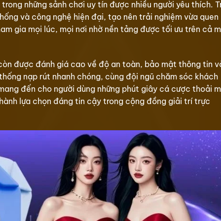
trong những sảnh chơi uy tín được nhiều người yêu thích. T
hống và công nghệ hiện đại, tạo nên trải nghiệm vừa quen
am gia mọi lúc, mọi nơi nhờ nền tảng được tối ưu trên cả 
9 còn được đánh giá cao về độ an toàn, bảo mật thông tin v
 thống nạp rút nhanh chóng, cùng đội ngũ chăm sóc khách
 mang đến cho người dùng những phút giây cá cược thoải m
hành lựa chọn đáng tin cậy trong cộng đồng giải trí trực