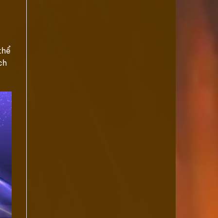
thể
ch