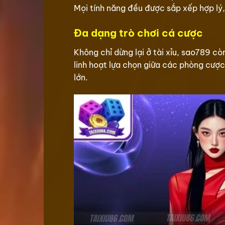
Mọi tính năng đều được sắp xếp hợp lý, 
Đa dạng trò chơi cá cược
Không chỉ dừng lại ở tài xỉu, sao789 cò
linh hoạt lựa chọn giữa các phòng cược 
lớn.