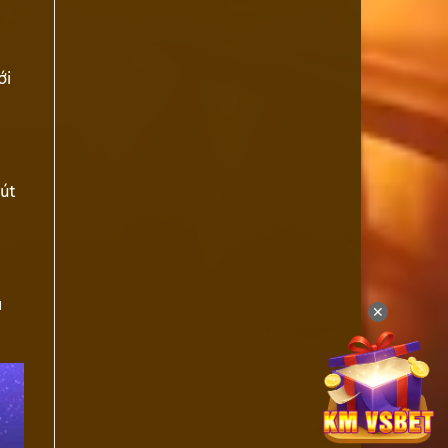
ới
hút
u
✕