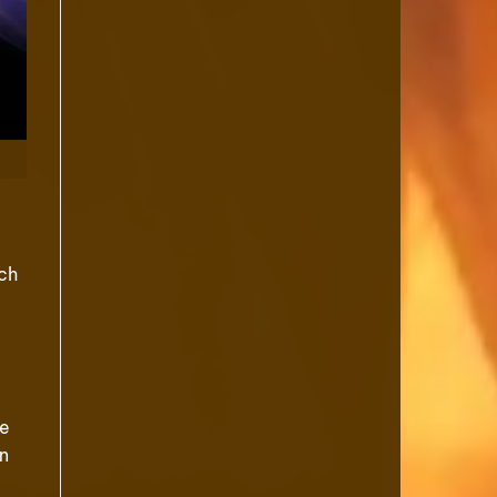
ịch
de
ọn