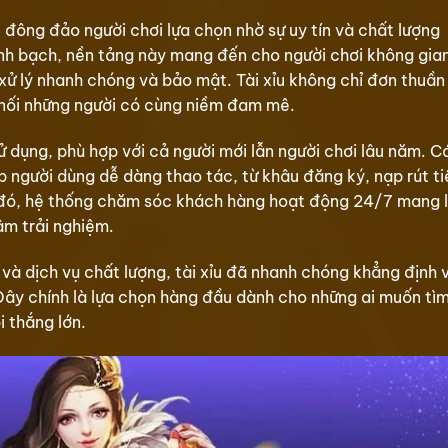
 đông đảo người chơi lựa chọn nhờ sự uy tín và chất lượng
inh bạch, nền tảng này mang đến cho người chơi không gia
c xử lý nhanh chóng và bảo mật. Tài xỉu không chỉ đơn thuần 
 nối những người có cùng niềm đam mê.
sử dụng, phù hợp với cả người mới lẫn người chơi lâu năm. C
p người dùng dễ dàng thao tác, từ khâu đăng ký, nạp rút ti
đó, hệ thống chăm sóc khách hàng hoạt động 24/7 mang l
tâm trải nghiệm.
 và dịch vụ chất lượng, tài xỉu đã nhanh chóng khẳng định v
 Đây chính là lựa chọn hàng đầu dành cho những ai muốn tì
 thắng lớn.