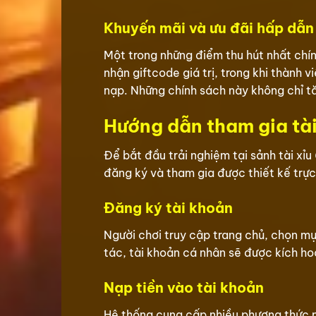
Khuyến mãi và ưu đãi hấp dẫn
Một trong những điểm thu hút nhất chín
nhận giftcode giá trị, trong khi thành 
nạp. Những chính sách này không chỉ tă
Hướng dẫn tham gia tài
Để bắt đầu trải nghiệm tại sảnh tài xỉu
đăng ký và tham gia được thiết kế trực
Đăng ký tài khoản
Người chơi truy cập trang chủ, chọn mụ
tác, tài khoản cá nhân sẽ được kích ho
Nạp tiền vào tài khoản
Hệ thống cung cấp nhiều phương thức nạ