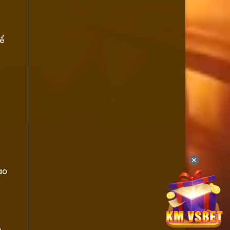
hể
✕
ao
o