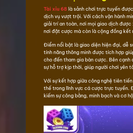
Tài xỉu 68
là sảnh chơi trực tuyến được
dịch vụ vượt trội. Với cách vận hành m
giải trí an toàn, nơi mọi giao dịch đượ
nơi đặt cược mà còn là cộng đồng kết
Điểm nổi bật là giao diện hiện đại, dễ 
tính năng thông minh được tích hợp giú
cho đến tham gia bàn cược. Bên cạnh 
sự hỗ trợ kịp thời, giúp người chơi yên 
Với sự kết hợp giữa công nghệ tiên tiến
thế trong lĩnh vực cá cược trực tuyến.
kiếm sự công bằng, minh bạch và cơ hội