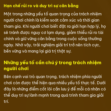
Hạn chế rủi ro và duy trì sự cân bằng
Một trong những yếu tố quan trọng của trách nhiệm
người chơi chính là kiểm soát cảm xúc và thời gian
tham gia. Khi người chơi biết đặt ra giới hạn hợp lý, họ
sẽ tránh được nguy cơ lạm dụng, giảm thiểu rủi ro tài
chính và giữ vững cân bằng trong cuộc sống thường
ngày. Nhờ vậy, trải nghiệm giải trí trở nên tích cực,
bền vững và mang lại giá trị thật sự.
Những yếu tố cần chú ý trong trách nhiệm
người chơi
Bên cạnh vai trò quan trọng, trách nhiệm phía người
chơi còn được thể hiện qua nhiều yếu tố thực tế. Dưới
đây là những điểm cốt lõi cần lưu ý để mỗi cá nhân có
thể duy trì sự lành mạnh trong quá trình tham gia giải
trí.