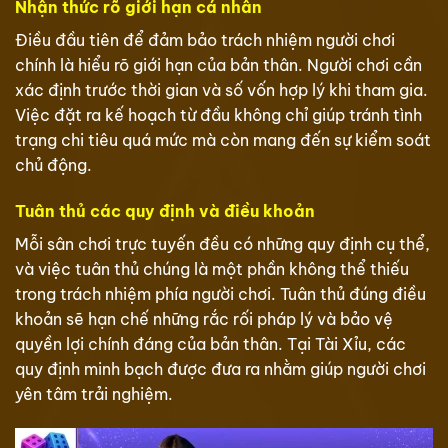
Nhận thức rõ giới hạn cá nhân
Điều đầu tiên để đảm bảo trách nhiệm người chơi
chính là hiểu rõ giới hạn của bản thân. Người chơi cần
xác định trước thời gian và số vốn hợp lý khi tham gia.
Việc đặt ra kế hoạch từ đầu không chỉ giúp tránh tình
trạng chi tiêu quá mức mà còn mang đến sự kiểm soát
chủ động.
Tuân thủ các quy định và điều khoản
Mỗi sân chơi trực tuyến đều có những quy định cụ thể,
và việc tuân thủ chúng là một phần không thể thiếu
trong trách nhiệm phía người chơi. Tuân thủ đúng điều
khoản sẽ hạn chế những rắc rối pháp lý và bảo vệ
quyền lợi chính đáng của bản thân. Tại Tài Xỉu, các
quy định minh bạch được đưa ra nhằm giúp người chơi
yên tâm trải nghiệm.