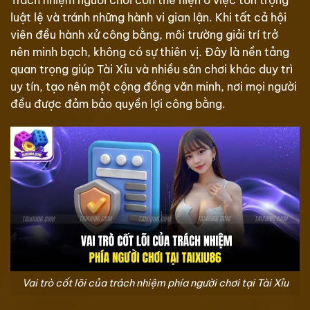
luật lệ và tránh những hành vi gian lận. Khi tất cả hội
viên đều hành xử công bằng, môi trường giải trí trở
nên minh bạch, không có sự thiên vị. Đây là nền tảng
quan trọng giúp Tài Xỉu và nhiều sân chơi khác duy trì
uy tín, tạo nên một cộng đồng văn minh, nơi mọi người
đều được đảm bảo quyền lợi công bằng.
Vai trò cốt lõi của trách nhiệm phía người chơi tại Tài Xỉu