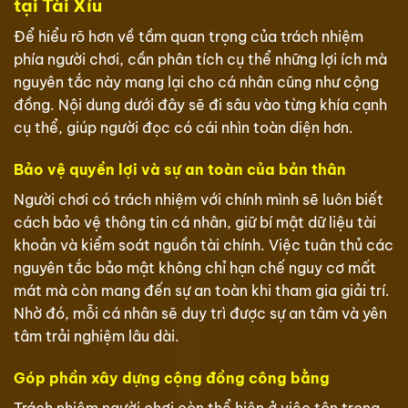
tại Tài Xỉu
Để hiểu rõ hơn về tầm quan trọng của trách nhiệm
phía người chơi, cần phân tích cụ thể những lợi ích mà
nguyên tắc này mang lại cho cá nhân cũng như cộng
đồng. Nội dung dưới đây sẽ đi sâu vào từng khía cạnh
cụ thể, giúp người đọc có cái nhìn toàn diện hơn.
Bảo vệ quyền lợi và sự an toàn của bản thân
Người chơi có trách nhiệm với chính mình sẽ luôn biết
cách bảo vệ thông tin cá nhân, giữ bí mật dữ liệu tài
khoản và kiểm soát nguồn tài chính. Việc tuân thủ các
nguyên tắc bảo mật không chỉ hạn chế nguy cơ mất
mát mà còn mang đến sự an toàn khi tham gia giải trí.
Nhờ đó, mỗi cá nhân sẽ duy trì được sự an tâm và yên
tâm trải nghiệm lâu dài.
Góp phần xây dựng cộng đồng công bằng
Trách nhiệm người chơi còn thể hiện ở việc tôn trọng