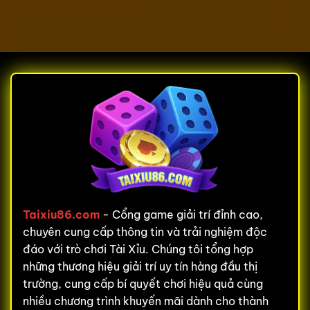
Taixiu86.com
- Cổng game giải trí đỉnh cao,
chuyên cung cấp thông tin và trải nghiệm độc
đáo với trò chơi Tài Xỉu. Chúng tôi tổng hợp
những thương hiệu giải trí uy tín hàng đầu thị
trường, cung cấp bí quyết chơi hiệu quả cùng
nhiều chương trình khuyến mãi dành cho thành