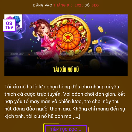
ĐĂNG VÀO
THÁNG 9 3, 2025
BỞI
SEO
03
Th9
Tài xỉu nổ hũ là lựa chọn hàng đầu cho những ai yêu
thích cá cược trực tuyến. Với cách chơi đơn giản, kết
hợp yếu tố may mắn và chiến lược, trò chơi này thu
hút đông đảo người tham gia. Không chỉ mang đến sự
kịch tính, tài xỉu nổ hũ còn mở […]
TIẾP TỤC ĐỌC
→