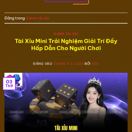
Đăng trong
Game tài xỉu
GAME TÀI XỈU
Tài Xỉu Mini Trải Nghiệm Giải Trí Đầy
Hấp Dẫn Cho Người Chơi
ĐĂNG VÀO
THÁNG 9 3, 2025
BỞI
SEO
03
Th9