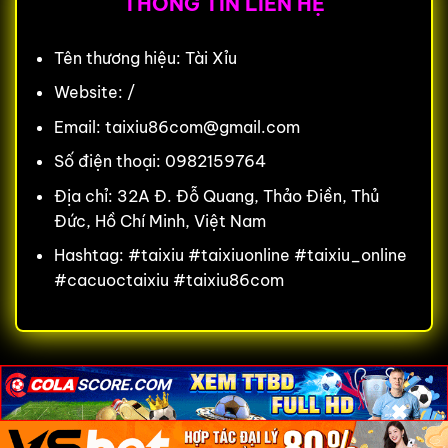
THÔNG TIN LIÊN HỆ
Tên thương hiệu: Tài Xỉu
Website: /
Email:
taixiu86com@gmail.com
Số điện thoại: 0982159764
Địa chỉ: 32A Đ. Đỗ Quang, Thảo Điền, Thủ
Đức, Hồ Chí Minh, Việt Nam
Hashtag: #taixiu #taixiuonline #taixiu_online
#cacuoctaixiu #taixiu86com
×
×
×
Copyright 2026 ©
Flatsome Theme