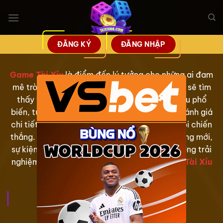
Bỏ
qua
nội
dung
ĐĂNG KÝ
ĐĂNG NHẬP
Game Tài Xỉu
là điểm đến lý tưởng cho những ai đam
mê trò chơi Tài Xỉu đầy hấp dẫn. Tại đây, bạn sẽ tìm
×
thấy thông tin về các phiên bản game Tài Xỉu phổ
biến, từ truyền thống đến hiện đại, cùng với đánh giá
chi tiết, hướng dẫn chơi và mẹo để tăng cơ hội chiến
thắng. Chúng tôi cập nhật liên tục các xu hướng mới,
sự kiện và giải đấu liên quan, giúp bạn tận hưởng trải
nghiệm giải trí đỉnh cao và khám phá thế giới
Tài Xỉu
một cách trọn vẹn!
Xem thêm:
Nhà cái Tài Xỉu