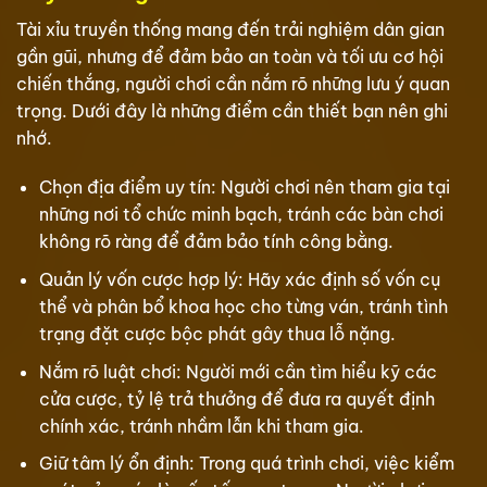
Tài xỉu truyền thống mang đến trải nghiệm dân gian
gần gũi, nhưng để đảm bảo an toàn và tối ưu cơ hội
chiến thắng, người chơi cần nắm rõ những lưu ý quan
trọng. Dưới đây là những điểm cần thiết bạn nên ghi
nhớ.
Chọn địa điểm uy tín: Người chơi nên tham gia tại
những nơi tổ chức minh bạch, tránh các bàn chơi
không rõ ràng để đảm bảo tính công bằng.
Quản lý vốn cược hợp lý: Hãy xác định số vốn cụ
thể và phân bổ khoa học cho từng ván, tránh tình
trạng đặt cược bộc phát gây thua lỗ nặng.
Nắm rõ luật chơi: Người mới cần tìm hiểu kỹ các
cửa cược, tỷ lệ trả thưởng để đưa ra quyết định
chính xác, tránh nhầm lẫn khi tham gia.
Giữ tâm lý ổn định: Trong quá trình chơi, việc kiểm