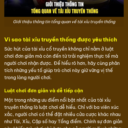
Giới thiệu thông tin tổng quan về tài xỉu truyền thống
Vì sao tài xỉu truyền thống được yêu thích
Sức hút của tài xỉu cổ truyền không chỉ nằm ở luật
chơi đơn giản mà còn đến từ trải nghiệm thực tế mà
người chơi nhận được. Để hiểu rõ hơn, hãy cùng phân
tích những yếu tố giúp trò chơi này giữ vững vị thế
trong lòng người chơi.
Luật chơi đơn giản và dễ tiếp cận
Một trong những ưu điểm nổi bật nhất của tài xỉu
truyền thống là luật chơi dễ hiểu. Chỉ với ba viên xúc
xắc, người chơi có thể đặt nhiều cửa cược khác nhau
như Tài, Xỉu, Cặp số hay Tổng điểm. Chính sự đơn giản