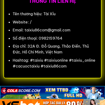
THÔNG TIN LIÊN HỆ
Tên thương hiệu: Tài Xỉu
Website: /
Email:
taixiu86com@gmail.com
Số điện thoại: 0982159764
Địa chỉ: 32A Đ. Đỗ Quang, Thảo Điền, Thủ
Đức, Hồ Chí Minh, Việt Nam
Hashtag: #taixiu #taixiuonline #taixiu_online
#cacuoctaixiu #taixiu86com
×
×
×
Copyright 2026 ©
Flatsome Theme