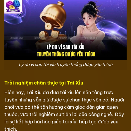
Lý do vì sao tài xỉu truyền thống được yêu thích
Trải nghiệm chân thực tại Tài Xỉu
Hiện nay, Tài Xỉu đã đưa tài xỉu lên nền tảng trực
tuyến nhưng vẫn giữ được sự chân thực vốn có. Người
chơi vừa có thể tận hưởng cảm giác dân gian quen
thuộc, vừa trải nghiệm sự tiện lợi của công nghệ. Đây
là sự kết hợp hài hòa giúp tài xỉu tiếp tục được yêu
thích.