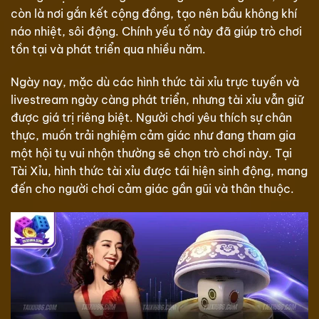
còn là nơi gắn kết cộng đồng, tạo nên bầu không khí
náo nhiệt, sôi động. Chính yếu tố này đã giúp trò chơi
tồn tại và phát triển qua nhiều năm.
Ngày nay, mặc dù các hình thức tài xỉu trực tuyến và
livestream ngày càng phát triển, nhưng tài xỉu vẫn giữ
được giá trị riêng biệt. Người chơi yêu thích sự chân
thực, muốn trải nghiệm cảm giác như đang tham gia
một hội tụ vui nhộn thường sẽ chọn trò chơi này. Tại
Tài Xỉu, hình thức tài xỉu được tái hiện sinh động, mang
đến cho người chơi cảm giác gần gũi và thân thuộc.