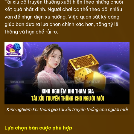
Tài xỉu cổ truyền thường xuất hiện theo những chuỗi
kết quả nhất định. Người chơi có thể theo dõi nhiều
ván để nhận diện xu hướng. Việc quan sát kỹ càng
giúp bạn đưa ra lựa chọn chính xác hơn, tăng tỷ lệ
thắng và hạn chế rủi ro.
Kinh nghiệm khi tham gia tài xỉu truyền thống cho người mới
Lựa chọn bàn cược phù hợp