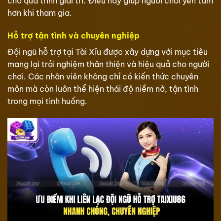
cho quá trình giải trí. Điều này giúp người chơi yên tâm
hơn khi tham gia.
Hỗ trợ tận tình và chuyên nghiệp
Đội ngũ hỗ trợ tại Tài Xỉu được xây dựng với mục tiêu
mang lại trải nghiệm thân thiện và hiệu quả cho người
chơi. Các nhân viên không chỉ có kiến thức chuyên
môn mà còn luôn thể hiện thái độ niềm nở, tận tình
trong mọi tình huống.