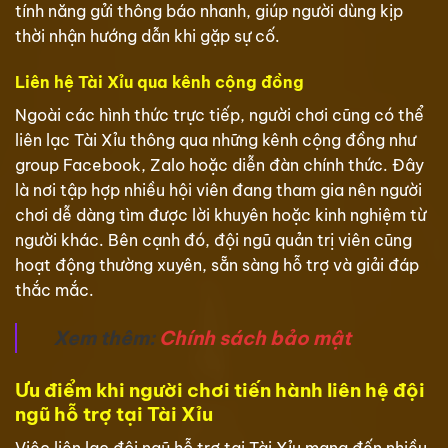
tính năng gửi thông báo nhanh, giúp người dùng kịp
thời nhận hướng dẫn khi gặp sự cố.
Liên hệ Tài Xỉu qua kênh cộng đồng
Ngoài các hình thức trực tiếp, người chơi cũng có thể
liên lạc Tài Xỉu thông qua những kênh cộng đồng như
group Facebook, Zalo hoặc diễn đàn chính thức. Đây
là nơi tập hợp nhiều hội viên đang tham gia nên người
chơi dễ dàng tìm được lời khuyên hoặc kinh nghiệm từ
người khác. Bên cạnh đó, đội ngũ quản trị viên cũng
hoạt động thường xuyên, sẵn sàng hỗ trợ và giải đáp
thắc mắc.
Xem thêm:
Chính sách bảo mật
Ưu điểm khi người chơi tiến hành liên hệ đội
ngũ hỗ trợ tại Tài Xỉu
Việc liên lạc đội ngũ hỗ trợ tại Tài Xỉu mang đến nhiều