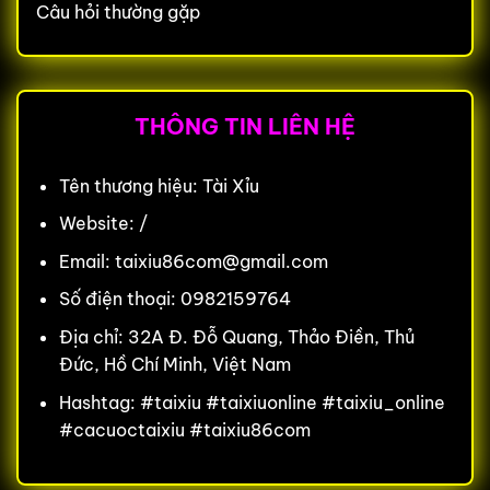
Câu hỏi thường gặp
THÔNG TIN LIÊN HỆ
Tên thương hiệu: Tài Xỉu
Website: /
Email:
taixiu86com@gmail.com
Số điện thoại: 0982159764
Địa chỉ: 32A Đ. Đỗ Quang, Thảo Điền, Thủ
Đức, Hồ Chí Minh, Việt Nam
Hashtag: #taixiu #taixiuonline #taixiu_online
#cacuoctaixiu #taixiu86com