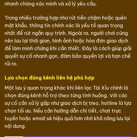
nhanh chóng xác minh và xử lý yêu cầu.
Trong nhiều trường hợp như rút tiền chậm hoặc quên
mật khẩu, thông tin chính xác là yếu tố quan trọng
nhất để rút ngắn quy trình. Ngoài ra, người chơi cũng
nên lưu lại thời gian, hình ảnh hoặc hóa đơn giao dịch
để làm minh chứng khi cần thiết. Đây là cách giúp giải
quyết sự cố nhanh gọn, đảm bảo quyền lợi và hạn chế
rủi ro.
Lựa chọn đúng kênh liên hệ phù hợp
Một lưu ý quan trọng khác khi liên lạc Tài Xỉu chính là
chọn đúng kênh hỗ trợ theo từng tình huống. Với các
sự cố cần xử lý gấp như giao dịch bị treo, hotline là lựa
chọn tối ưu. Nếu cần hướng dẫn chi tiết, chat trực
tuyến hoặc email sẽ hiệu quả hơn nhờ khả năng lưu lại
nội dung.