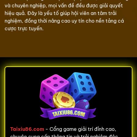
và chuyên nghiệp, mọi vấn đề đều được giải quyết
hiệu quả. Đây là yếu tố giúp hội viên an tâm trải
nghiệm, đồng thời nâng cao uy tín cho nền tảng cá
cược trực tuyến.
Taixiu86.com
- Cổng game giải trí đỉnh cao,
chuyên cung cấp thông tin và trải nghiệm độc