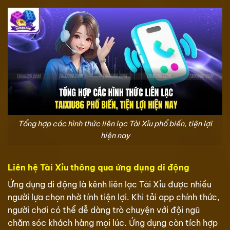
Tổng hợp các hình thức liên lạc Tài Xỉu phổ biến, tiện lợi
hiện nay
Liên hệ Tài Xỉu thông qua ứng dụng di động
Ứng dụng di động là kênh liên lạc Tài Xỉu được nhiều
người lựa chọn nhờ tính tiện lợi. Khi tải app chính thức,
người chơi có thể dễ dàng trò chuyện với đội ngũ
chăm sóc khách hàng mọi lúc. Ứng dụng còn tích hợp