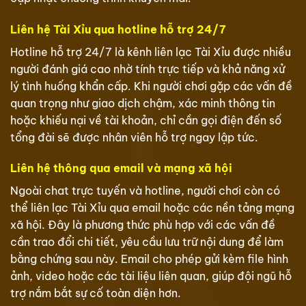
Liên hệ Tài Xỉu qua hotline hỗ trợ 24/7
Hotline hỗ trợ 24/7 là kênh liên lạc Tài Xỉu được nhiều
người đánh giá cao nhờ tính trực tiếp và khả năng xử
lý tình huống khẩn cấp. Khi người chơi gặp các vấn đề
quan trọng như giao dịch chậm, xác minh thông tin
hoặc khiếu nại về tài khoản, chỉ cần gọi điện đến số
tổng đài sẽ được nhân viên hỗ trợ ngay lập tức.
Liên hệ thông qua email và mạng xã hội
Ngoài chat trực tuyến và hotline, người chơi còn có
thể liên lạc Tài Xỉu qua email hoặc các nền tảng mạng
xã hội. Đây là phương thức phù hợp với các vấn đề
cần trao đổi chi tiết, yêu cầu lưu trữ nội dung để làm
bằng chứng sau này. Email cho phép gửi kèm file hình
ảnh, video hoặc các tài liệu liên quan, giúp đội ngũ hỗ
trợ nắm bắt sự cố toàn diện hơn.