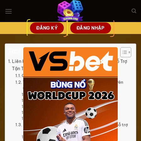
Bỏ
qua
nội
dung
ĐĂNG KÝ
ĐĂNG NHẬP
Table of Contents
×
Liên Hệ Tài Xỉu Nhanh Chóng An Toàn Đảm Bảo Hỗ Trợ
Tận Tình
Giới thiệu tổng quan về hình thức liên hệ Tài Xỉu
Tổng hợp các hình thức liên hệ Tài Xỉu phổ biến trên
thị trường
Liên hệ qua chat trực tuyến trên website
Liên hệ Tài Xỉu qua hotline hỗ trợ 24/7
Liên hệ thông qua email và mạng xã hội
Liên hệ Tài Xỉu thông qua ứng dụng di động
Liên hệ Tài Xỉu qua kênh cộng đồng
Ưu điểm khi người chơi tiến hành liên hệ đội ngũ hỗ trợ
tại Tài Xỉu
Giải quyết nhanh chóng các sự cố phát sinh