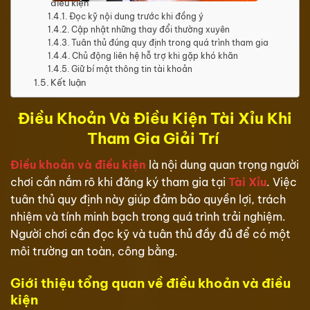
điều kiện
Đọc kỹ nội dung trước khi đồng ý
Cập nhật những thay đổi thường xuyên
Tuân thủ đúng quy định trong quá trình tham gia
Chủ động liên hệ hỗ trợ khi gặp khó khăn
Giữ bí mật thông tin tài khoản
Kết luận
Điều Khoản Và Điều Kiện Tài Xỉu Khi
Tham Gia Giải Trí
Điều khoản và điều kiện
là nội dung quan trọng người
chơi cần nắm rõ khi đăng ký tham gia tại
Tài Xỉu
. Việc
tuân thủ quy định này giúp đảm bảo quyền lợi, trách
nhiệm và tính minh bạch trong quá trình trải nghiệm.
Người chơi cần đọc kỹ và tuân thủ đầy đủ để có một
môi trường an toàn, công bằng.
Giới thiệu tổng quan về điều khoản và điều
kiện