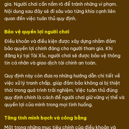
gia. Người chơi cần nắm rõ để tránh những vi phạm.
Nội dung sau đây sẽ đi sâu vào từng khía cạnh liên
quan đến việc tuân thủ quy định.
Bảo vệ quyền lợi người chơi
Điều khoản và điều kiện được xây dựng nhằm đảm
bảo quyền lợi chính đáng cho người tham gia. Khi
đăng ký tại Tài Xỉu, người chơi sẽ được bảo vệ thông
tin cá nhân và giao dịch tài chính an toàn.
Quy định này còn đưa ra những hướng dẫn chi tiết về
việc xử lý tranh chấp, giúp đảm bảo không ai bị thiệt
thòi trong quá trình trải nghiệm. Việc tuân thủ đúng
quy định chính là cách để người chơi giữ vững vị thế và
quyền lợi của mình trong mọi tình huống.
Tăng tính minh bạch và công bằng
Một trong những mục tiêu chính của điều khoản và