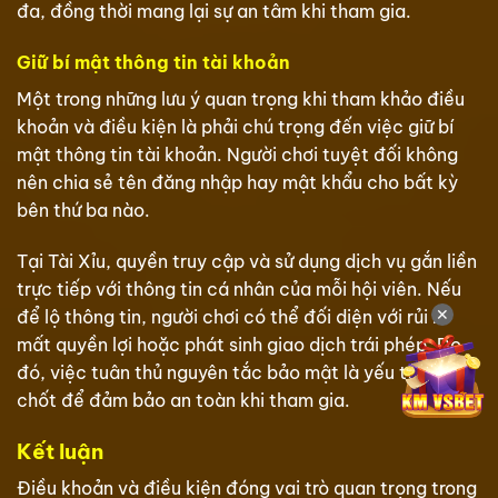
đa, đồng thời mang lại sự an tâm khi tham gia.
Giữ bí mật thông tin tài khoản
Một trong những lưu ý quan trọng khi tham khảo điều
khoản và điều kiện là phải chú trọng đến việc giữ bí
mật thông tin tài khoản. Người chơi tuyệt đối không
nên chia sẻ tên đăng nhập hay mật khẩu cho bất kỳ
bên thứ ba nào.
Tại Tài Xỉu, quyền truy cập và sử dụng dịch vụ gắn liền
trực tiếp với thông tin cá nhân của mỗi hội viên. Nếu
✕
để lộ thông tin, người chơi có thể đối diện với rủi ro
mất quyền lợi hoặc phát sinh giao dịch trái phép. Do
đó, việc tuân thủ nguyên tắc bảo mật là yếu tố then
chốt để đảm bảo an toàn khi tham gia.
Kết luận
Điều khoản và điều kiện đóng vai trò quan trọng trong