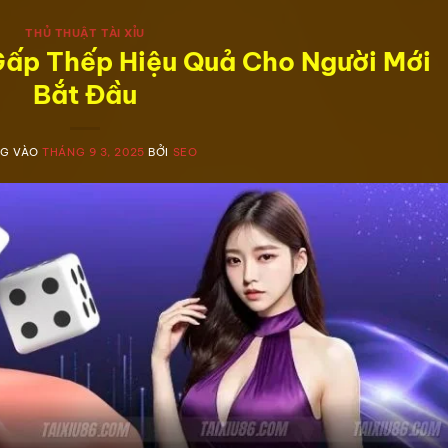
THỦ THUẬT TÀI XỈU
Gấp Thếp Hiệu Quả Cho Người Mới
Bắt Đầu
G VÀO
THÁNG 9 3, 2025
BỞI
SEO