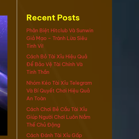
Recent Posts
Phân Biệt Hitclub Và Sunwin
Giả Mạo – Tránh Lừa Siêu
Tinh Vi!
Cách Bỏ Tài Xỉu Hiệu Quả
Để Bảo Vệ Tài Chính Và
Tinh Thần
Nhóm Kéo Tài Xỉu Telegram
Và Bí Quyết Chơi Hiệu Quả
An Toàn
Cách Chơi Bẻ Cầu Tài Xỉu
Giúp Người Chơi Luôn Nắm
Thế Chủ Động
Cách Đánh Tài Xỉu Gấp