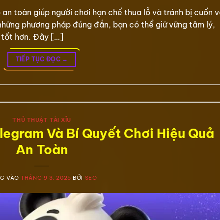
 an toàn giúp người chơi hạn chế thua lỗ và tránh bị cuốn 
hững phương pháp đúng đắn, bạn có thể giữ vững tâm lý,
h tốt hơn. Đây […]
TIẾP TỤC ĐỌC
→
THỦ THUẬT TÀI XỈU
legram Và Bí Quyết Chơi Hiệu Quả
An Toàn
G VÀO
THÁNG 9 3, 2025
BỞI
SEO