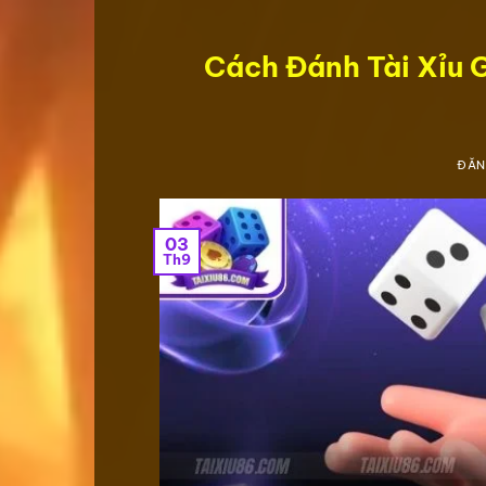
Cách Đánh Tài Xỉu 
ĐĂN
03
Th9