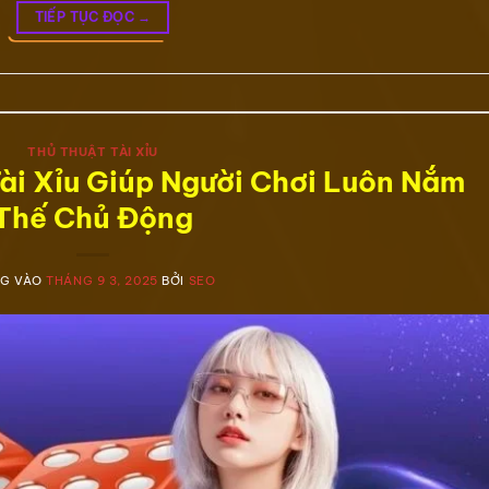
TIẾP TỤC ĐỌC
→
THỦ THUẬT TÀI XỈU
ài Xỉu Giúp Người Chơi Luôn Nắm
Thế Chủ Động
G VÀO
THÁNG 9 3, 2025
BỞI
SEO