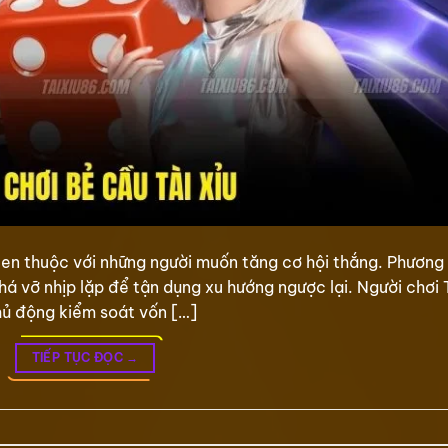
quen thuộc với những người muốn tăng cơ hội thắng. Phương
há vỡ nhịp lặp để tận dụng xu hướng ngược lại. Người chơi 
hủ động kiểm soát vốn […]
TIẾP TỤC ĐỌC
→