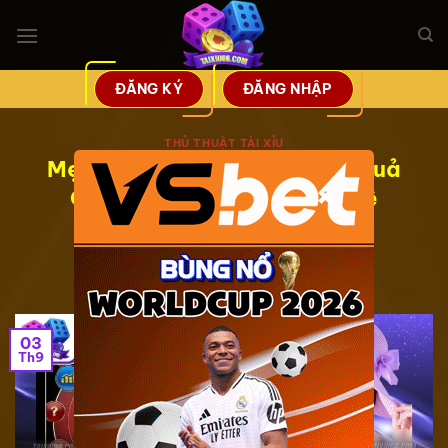
Bỏ
qua
nội
dung
ĐĂNG KÝ
ĐĂNG NHẬP
THỦ THUẬT TÀI XỈU
Mẹo Đánh Tài Xỉu Md5 Hiệu Quả
×
Giúp Người Chơi Tăng Tỷ Lệ
Thắng
ĐĂNG VÀO
THÁNG 9 3, 2025
BỞI
SEO
03
Th9