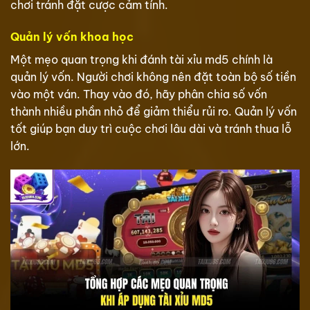
chơi tránh đặt cược cảm tính.
Quản lý vốn khoa học
Một mẹo quan trọng khi đánh tài xỉu md5 chính là
quản lý vốn. Người chơi không nên đặt toàn bộ số tiền
vào một ván. Thay vào đó, hãy phân chia số vốn
thành nhiều phần nhỏ để giảm thiểu rủi ro. Quản lý vốn
tốt giúp bạn duy trì cuộc chơi lâu dài và tránh thua lỗ
lớn.