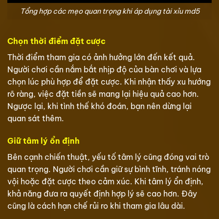
Tổng hợp các mẹo quan trọng khi áp dụng tài xỉu md5
Chọn thời điểm đặt cược
Thời điểm tham gia có ảnh hưởng lớn đến kết quả.
Người chơi cần nắm bắt nhịp độ của bàn chơi và lựa
chọn lúc phù hợp để đặt cược. Khi nhận thấy xu hướng
rõ ràng, việc đặt tiền sẽ mang lại hiệu quả cao hơn.
Ngược lại, khi tình thế khó đoán, bạn nên dừng lại
quan sát thêm.
Giữ tâm lý ổn định
Bên cạnh chiến thuật, yếu tố tâm lý cũng đóng vai trò
quan trọng. Người chơi cần giữ sự bình tĩnh, tránh nóng
vội hoặc đặt cược theo cảm xúc. Khi tâm lý ổn định,
khả năng đưa ra quyết định hợp lý sẽ cao hơn. Đây
cũng là cách hạn chế rủi ro khi tham gia lâu dài.