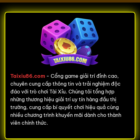
Taixiu86.com
- Cổng game giải trí đỉnh cao,
chuyên cung cấp thông tin và trải nghiệm độc
đáo với trò chơi Tài Xỉu. Chúng tôi tổng hợp
những thương hiệu giải trí uy tín hàng đầu thị
trường, cung cấp bí quyết chơi hiệu quả cùng
nhiều chương trình khuyến mãi dành cho thành
viên chính thức.