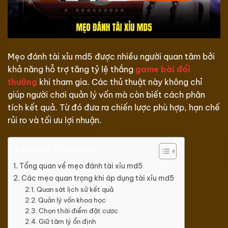
Mẹo đánh tài xỉu md5 được nhiều người quan tâm bởi
khả năng hỗ trợ tăng tỷ lệ thắng
game bài đổi
thưởng
khi tham gia. Các thủ thuật này không chỉ
giúp người chơi quản lý vốn mà còn biết cách phân
tích kết quả. Từ đó đưa ra chiến lược phù hợp, hạn chế
rủi ro và tối ưu lợi nhuận.
Table of Contents
Tổng quan về mẹo đánh tài xỉu md5
Các mẹo quan trọng khi áp dụng tài xỉu md5
Quan sát lịch sử kết quả
Quản lý vốn khoa học
Chọn thời điểm đặt cược
Giữ tâm lý ổn định