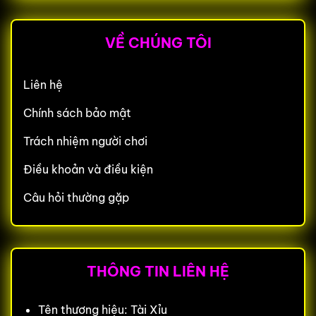
VỀ CHÚNG TÔI
Liên hệ
Chính sách bảo mật
Trách nhiệm người chơi
Điều khoản và điều kiện
Câu hỏi thường gặp
THÔNG TIN LIÊN HỆ
Tên thương hiệu: Tài Xỉu