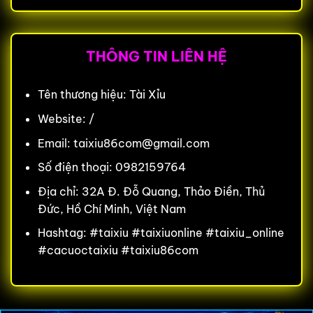
THÔNG TIN LIÊN HỆ
Tên thương hiệu: Tài Xỉu
Website: /
Email:
taixiu86com@gmail.com
Số điện thoại: 0982159764
Địa chỉ: 32A Đ. Đỗ Quang, Thảo Điền, Thủ
Đức, Hồ Chí Minh, Việt Nam
Hashtag: #taixiu #taixiuonline #taixiu_online
#cacuoctaixiu #taixiu86com