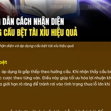
ận diện và áp dụng cầu bệt tài xỉu hiệu quả
bệt
 áp dụng là gấp thếp theo hướng cầu. Khi nhận thấy cầu b
 cược theo từng ván. Điều này giúp tối ưu hóa lợi nhuận kh
 giới hạn rõ ràng để tránh rơi vào tình trạng thua lỗ lớn khi