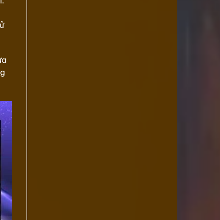
i.
sử
ưa
ng