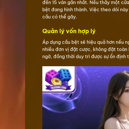
đến 15 ván gần nhất. Nếu thấy một cửa x
bệt đang hình thành. Việc theo dõi này
cầu có thể gãy.
Quản lý vốn hợp lý
Áp dụng cầu bệt sẽ hiệu quả hơn nếu n
nhiều đơn vị đặt cược, không đặt toàn 
ngờ, đồng thời duy trì được sự ổn định t