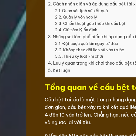
Cách nhận diện và áp dụng cầu bệt tài x
Quan sát lịch sử kết quả
Quản lý vốn hợp lý
Chiến thuật gấp thếp khi cầu bệt
Giữ tâm lý ổn định
Những sai lầm phổ biến khi áp dụng cầu b
Đặt cược quá lớn ngay từ đầu
Không theo dõi lịch sử ván trước
Thiếu kỷ luật khi chơi
Lưu ý quan trọng khi chơi theo cầu bệt tà
Kết luận
Tổng quan về cầu bệt t
Cầu bệt tài xỉu là một trong những dạn
đơn giản, cầu bệt xảy ra khi kết quả li
4 đến 10 ván trở lên. Chẳng hạn, nếu cửa
và ngược lại với Xỉu.