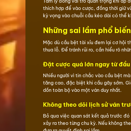
Tâm lý đóng vai trò quan trọng khi áp 
thích hợp để vào cược, đồng thời giữ vữ
kỳ vọng vào chuỗi cầu kéo dài có thể k
Những sai lầm phổ biến 
Mặc dù cầu bệt tài xỉu đem lại cơ hội 
thua lỗ. Để tránh rủi ro, cần hiểu rõ n
Đặt cược quá lớn ngay từ đầu
Nhiều người vì tin chắc vào cầu bệt mà 
tăng cao, đặc biệt khi cầu gãy sớm. Gi
dồn toàn bộ vào một ván duy nhất.
Không theo dõi lịch sử ván tr
Bỏ qua việc quan sát kết quả trước đó 
xảy ra theo từng chu kỳ. Nếu không the
đưa ra quyết định sai lầm.