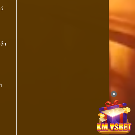
uá
đến
ì
✕