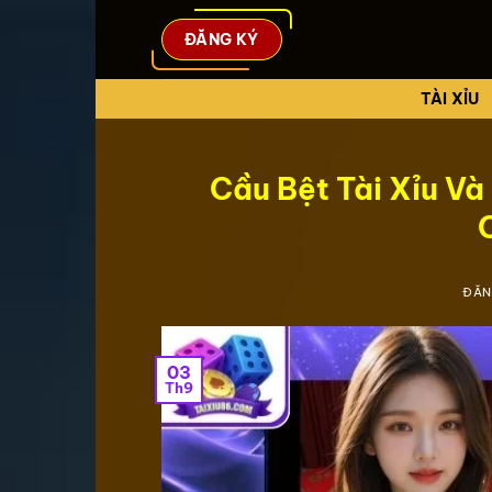
Bỏ
qua
ĐĂNG KÝ
nội
dung
TÀI XỈU
Cầu Bệt Tài Xỉu Và
ĐĂN
03
Th9