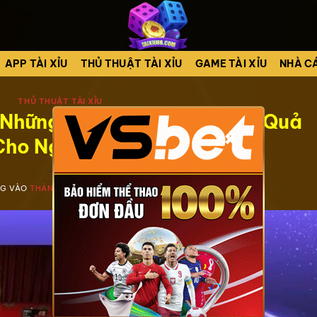
APP TÀI XỈU
THỦ THUẬT TÀI XỈU
GAME TÀI XỈU
NHÀ CÁ
THỦ THUẬT TÀI XỈU
 Những Thủ Thuật Chơi Hiệu Quả
×
Cho Người Mới
G VÀO
THÁNG 9 3, 2025
BỞI
SEO