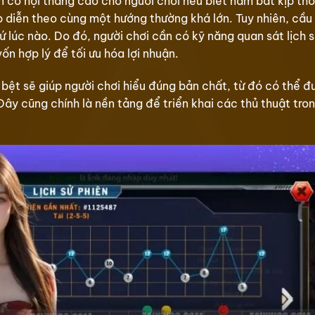
cơ hội thắng cao cho người chơi nếu biết nắm bắt kịp thờ
ếp diễn theo cùng một hướng thường khá lớn. Tuy nhiên, cầu
ứ lúc nào. Do đó, người chơi cần có kỹ năng quan sát lịch 
ốn hợp lý để tối ưu hóa lợi nhuận.
bệt sẽ giúp người chơi hiểu đúng bản chất, từ đó có thể đ
Đây cũng chính là nền tảng để triển khai các thủ thuật tro