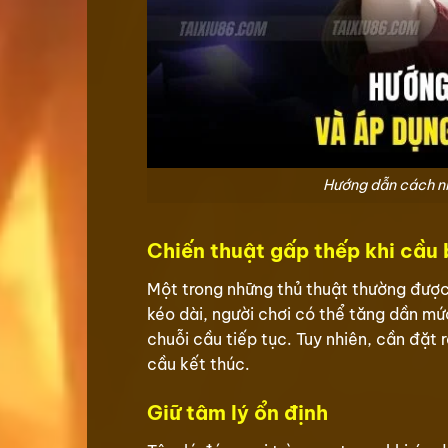
Hướng dẫn cách nh
Chiến thuật gấp thếp khi cầu 
Một trong những thủ thuật thường được
kéo dài, người chơi có thể tăng dần mức
chuỗi cầu tiếp tục. Tuy nhiên, cần đặt ra
cầu kết thúc.
Giữ tâm lý ổn định