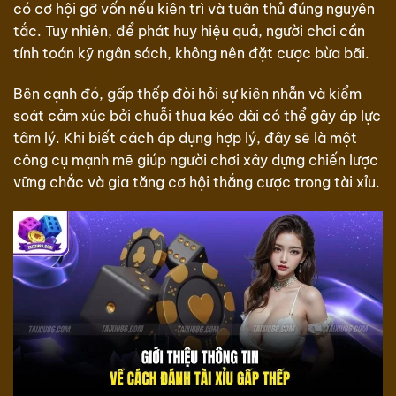
có cơ hội gỡ vốn nếu kiên trì và tuân thủ đúng nguyên
tắc. Tuy nhiên, để phát huy hiệu quả, người chơi cần
tính toán kỹ ngân sách, không nên đặt cược bừa bãi.
Bên cạnh đó, gấp thếp đòi hỏi sự kiên nhẫn và kiểm
soát cảm xúc bởi chuỗi thua kéo dài có thể gây áp lực
tâm lý. Khi biết cách áp dụng hợp lý, đây sẽ là một
công cụ mạnh mẽ giúp người chơi xây dựng chiến lược
vững chắc và gia tăng cơ hội thắng cược trong tài xỉu.