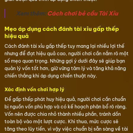
Xem thêm:
Cách chơi bẻ cầu Tài Xỉu
Mẹo áp dụng cách đánh tài xỉu gấp thếp
hiệu quả
Cách đánh tài xỉu gấp thếp tuy mang lại nhiều lợi thế
nhưng để đạt hiệu quả cao, người chơi cần nắm rõ một
số mẹo quan trọng. Những gợi ý dưới đây sẽ giúp bạn
quản lý vốn tốt hơn, giữ vững tâm lý và tăng khả năng
chiến thắng khi áp dụng chiến thuật này.
Xác định vốn chơi hợp lý
Để gấp thếp phát huy hiệu quả, người chơi cần chuẩn
bị nguồn vốn phù hợp và có kế hoạch phân bổ rõ ràng.
Vốn nên được chia nhỏ thành nhiều phần, tránh dồn
toàn bộ vào một lượt cược. Khi thua, mức cược sẽ
tăng theo lũy tiến, vì vậy việc chuẩn bị sẵn sàng về tài