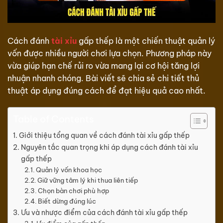
Cách đánh
tài xỉu
gấp thếp là một chiến thuật quản lý
vốn được nhiều người chơi lựa chọn. Phương pháp này
vừa giúp hạn chế rủi ro vừa mang lại cơ hội tăng lợi
nhuận nhanh chóng. Bài viết sẽ chia sẻ chi tiết thủ
thuật áp dụng đúng cách để đạt hiệu quả cao nhất.
Table of Contents
Giới thiệu tổng quan về cách đánh tài xỉu gấp thếp
Nguyên tắc quan trọng khi áp dụng cách đánh tài xỉu
gấp thếp
Quản lý vốn khoa học
Giữ vững tâm lý khi thua liên tiếp
Chọn bàn chơi phù hợp
Biết dừng đúng lúc
Ưu và nhược điểm của cách đánh tài xỉu gấp thếp