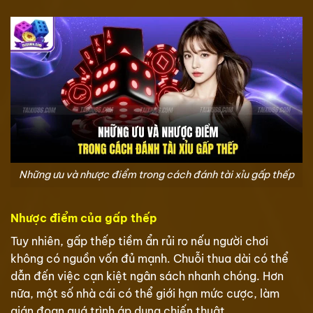
Những ưu và nhược điểm trong cách đánh tài xỉu gấp thếp
Nhược điểm của gấp thếp
Tuy nhiên, gấp thếp tiềm ẩn rủi ro nếu người chơi
không có nguồn vốn đủ mạnh. Chuỗi thua dài có thể
dẫn đến việc cạn kiệt ngân sách nhanh chóng. Hơn
nữa, một số nhà cái có thể giới hạn mức cược, làm
gián đoạn quá trình áp dụng chiến thuật.