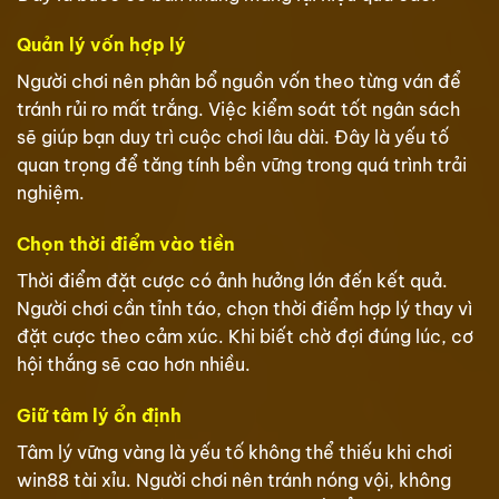
Quản lý vốn hợp lý
Người chơi nên phân bổ nguồn vốn theo từng ván để
tránh rủi ro mất trắng. Việc kiểm soát tốt ngân sách
sẽ giúp bạn duy trì cuộc chơi lâu dài. Đây là yếu tố
quan trọng để tăng tính bền vững trong quá trình trải
nghiệm.
Chọn thời điểm vào tiền
Thời điểm đặt cược có ảnh hưởng lớn đến kết quả.
Người chơi cần tỉnh táo, chọn thời điểm hợp lý thay vì
đặt cược theo cảm xúc. Khi biết chờ đợi đúng lúc, cơ
hội thắng sẽ cao hơn nhiều.
Giữ tâm lý ổn định
Tâm lý vững vàng là yếu tố không thể thiếu khi chơi
win88 tài xỉu. Người chơi nên tránh nóng vội, không