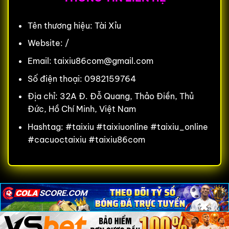
Tên thương hiệu: Tài Xỉu
Website: /
Email:
taixiu86com@gmail.com
Số điện thoại: 0982159764
Địa chỉ: 32A Đ. Đỗ Quang, Thảo Điền, Thủ
Đức, Hồ Chí Minh, Việt Nam
Hashtag: #taixiu #taixiuonline #taixiu_online
#cacuoctaixiu #taixiu86com
×
×
×
Copyright 2026 ©
Flatsome Theme