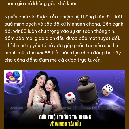
tham gia mà không gặp khó khăn.
Người chơi sẽ được trải nghiệm hệ thống hiện đại, kết
quả minh bạch và tốc độ xử lý nhanh chóng. Bên cạnh
đó, win88 luôn chú trọng vào sự an toàn thông tin,
đảm bảo mọi giao dịch đều được bảo mật tuyệt đối.
Chính những yếu tố này đã góp phần tạo nên sức hút
mạnh mẽ, đưa win88 trở thành lựa chọn đáng tin cậy
cho cộng đồng đam mê cá cược trực tuyến.