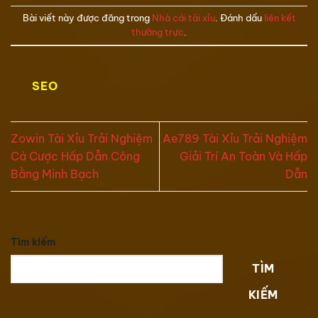
Bài viết này được đăng trong
Nhà cái tài xỉu
. Đánh dấu
liên kết
thường trực
.
SEO
Zowin Tài Xỉu Trải Nghiệm
Ae789 Tài Xỉu Trải Nghiệm
Cá Cược Hấp Dẫn Công
Giải Trí An Toàn Và Hấp
Bằng Minh Bạch
Dẫn
Tìm kiếm
TÌM
KIẾM