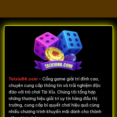
Taixiu86.com
- Cổng game giải trí đỉnh cao,
chuyên cung cấp thông tin và trải nghiệm độc
đáo với trò chơi Tài Xỉu. Chúng tôi tổng hợp
những thương hiệu giải trí uy tín hàng đầu thị
trường, cung cấp bí quyết chơi hiệu quả cùng
nhiều chương trình khuyến mãi dành cho thành