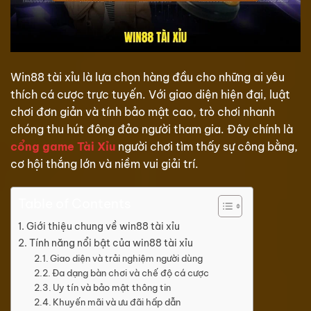
Win88 tài xỉu là lựa chọn hàng đầu cho những ai yêu
thích cá cược trực tuyến. Với giao diện hiện đại, luật
chơi đơn giản và tính bảo mật cao, trò chơi nhanh
chóng thu hút đông đảo người tham gia. Đây chính là
cổng game Tài Xỉu
người chơi tìm thấy sự công bằng,
cơ hội thắng lớn và niềm vui giải trí.
Table of Contents
Giới thiệu chung về win88 tài xỉu
Tính năng nổi bật của win88 tài xỉu
Giao diện và trải nghiệm người dùng
Đa dạng bàn chơi và chế độ cá cược
Uy tín và bảo mật thông tin
Khuyến mãi và ưu đãi hấp dẫn