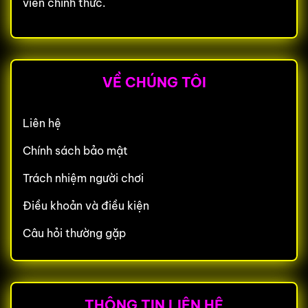
viên chính thức.
VỀ CHÚNG TÔI
Liên hệ
Chính sách bảo mật
Trách nhiệm người chơi
Điều khoản và điều kiện
Câu hỏi thường gặp
THÔNG TIN LIÊN HỆ