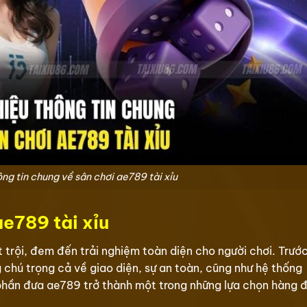
ông tin chung về sân chơi ae789 tài xỉu
ae789 tài xỉu
t trội, đem đến trải nghiệm toàn diện cho người chơi. Trướ
ng chú trọng cả về giao diện, sự an toàn, cũng như hệ thống
phần đưa ae789 trở thành một trong những lựa chọn hàng 