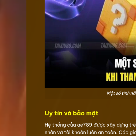
Một số tính nă
Uy tín và bảo mật
Hệ thống của ae789 được xây dựng trê
nhân và tài khoản luôn an toàn. Các gi