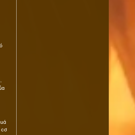
ó
.
ủa
Quá
 cơ