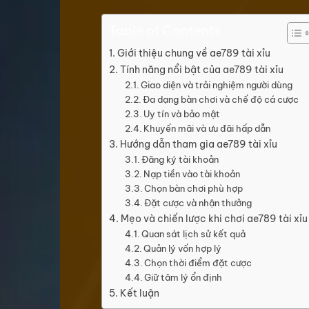
Table of Contents
Giới thiệu chung về ae789 tài xỉu
Tính năng nổi bật của ae789 tài xỉu
Giao diện và trải nghiệm người dùng
Đa dạng bàn chơi và chế độ cá cược
Uy tín và bảo mật
Khuyến mãi và ưu đãi hấp dẫn
Hướng dẫn tham gia ae789 tài xỉu
Đăng ký tài khoản
Nạp tiền vào tài khoản
Chọn bàn chơi phù hợp
Đặt cược và nhận thưởng
Mẹo và chiến lược khi chơi ae789 tài xỉu
Quan sát lịch sử kết quả
Quản lý vốn hợp lý
Chọn thời điểm đặt cược
Giữ tâm lý ổn định
Kết luận