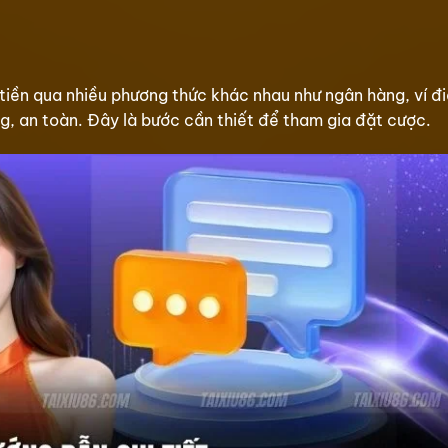
 tiền qua nhiều phương thức khác nhau như ngân hàng, ví đ
ng, an toàn. Đây là bước cần thiết để tham gia đặt cược.