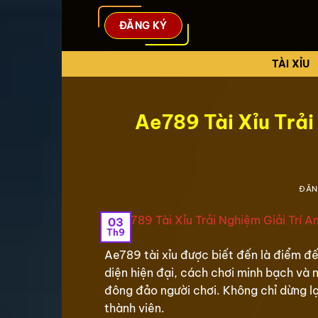
Bỏ
qua
ĐĂNG KÝ
nội
dung
TÀI XỈU
Ae789 Tài Xỉu Trải
ĐĂN
03
Th9
Ae789 tài xỉu được biết đến là điểm đến
diện hiện đại, cách chơi minh bạch và 
đông đảo người chơi. Không chỉ dừng lại
thành viên.