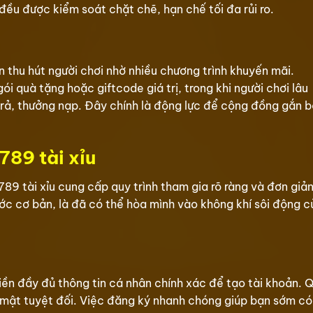
đều được kiểm soát chặt chẽ, hạn chế tối đa rủi ro.
n thu hút người chơi nhờ nhiều chương trình khuyến mãi.
i quà tặng hoặc giftcode giá trị, trong khi người chơi lâu
rả, thưởng nạp. Đây chính là động lực để cộng đồng gắn b
789 tài xỉu
89 tài xỉu cung cấp quy trình tham gia rõ ràng và đơn giản
ớc cơ bản, là đã có thể hòa mình vào không khí sôi động c
iền đầy đủ thông tin cá nhân chính xác để tạo tài khoản. 
o mật tuyệt đối. Việc đăng ký nhanh chóng giúp bạn sớm có