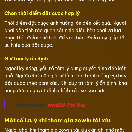
Chọn thời điểm đặt cược hợp lý
Thời điểm đặt cược ảnh hưởng lớn đến kết quả. Người
chơi cần tỉnh táo quan sát nhịp điệu bàn chơi và lựa
chọn thời điểm phù hợp để vào tiền. Điều này giúp tối
ưu hiệu quả đặt cược.
Giữ tâm lý ổn định
Ngoài kỹ năng, yếu tố tâm lý cũng quyết định đến kết
quả. Người chơi nên giữ sự tỉnh táo, tránh nóng vội hay
đặt cược theo cảm xúc. Khi duy trì tâm lý ổn định, khả
năng đưa ra quyết định chính xác sẽ cao hơn.
Xem thêm:
win88 Tài Xỉu
Một số lưu ý khi tham gia zowin tài xỉu
Người chơi khi tham gia zowin tài xỉu cần ghi nhớ một