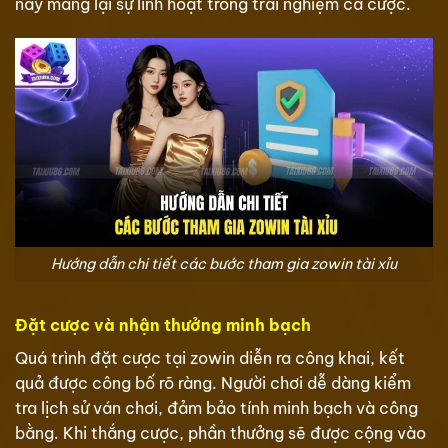
này mang lại sự linh hoạt trong trải nghiệm cá cược.
Hướng dẫn chi tiết các bước tham gia zowin tài xỉu
Đặt cược và nhận thưởng minh bạch
Quá trình đặt cược tại zowin diễn ra công khai, kết
quả được công bố rõ ràng. Người chơi dễ dàng kiểm
tra lịch sử ván chơi, đảm bảo tính minh bạch và công
bằng. Khi thắng cược, phần thưởng sẽ được cộng vào