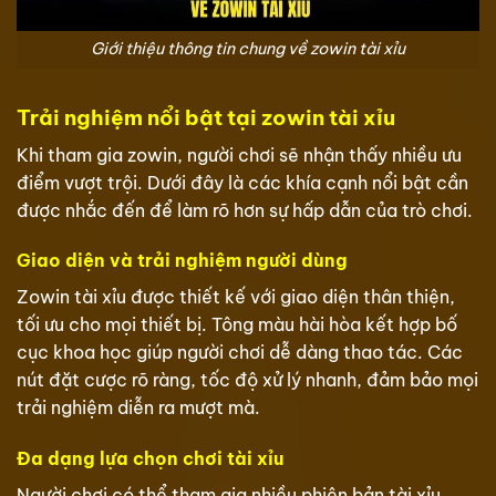
Giới thiệu thông tin chung về zowin tài xỉu
Trải nghiệm nổi bật tại zowin tài xỉu
Khi tham gia zowin, người chơi sẽ nhận thấy nhiều ưu
điểm vượt trội. Dưới đây là các khía cạnh nổi bật cần
được nhắc đến để làm rõ hơn sự hấp dẫn của trò chơi.
Giao diện và trải nghiệm người dùng
Zowin tài xỉu được thiết kế với giao diện thân thiện,
tối ưu cho mọi thiết bị. Tông màu hài hòa kết hợp bố
cục khoa học giúp người chơi dễ dàng thao tác. Các
nút đặt cược rõ ràng, tốc độ xử lý nhanh, đảm bảo mọi
trải nghiệm diễn ra mượt mà.
Đa dạng lựa chọn chơi tài xỉu
Người chơi có thể tham gia nhiều phiên bản tài xỉu