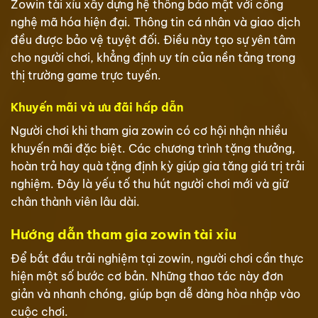
Zowin tài xỉu xây dựng hệ thống bảo mật với công
nghệ mã hóa hiện đại. Thông tin cá nhân và giao dịch
đều được bảo vệ tuyệt đối. Điều này tạo sự yên tâm
cho người chơi, khẳng định uy tín của nền tảng trong
thị trường game trực tuyến.
Khuyến mãi và ưu đãi hấp dẫn
Người chơi khi tham gia zowin có cơ hội nhận nhiều
khuyến mãi đặc biệt. Các chương trình tặng thưởng,
hoàn trả hay quà tặng định kỳ giúp gia tăng giá trị trải
nghiệm. Đây là yếu tố thu hút người chơi mới và giữ
chân thành viên lâu dài.
Hướng dẫn tham gia zowin tài xỉu
Để bắt đầu trải nghiệm tại zowin, người chơi cần thực
hiện một số bước cơ bản. Những thao tác này đơn
giản và nhanh chóng, giúp bạn dễ dàng hòa nhập vào
cuộc chơi.