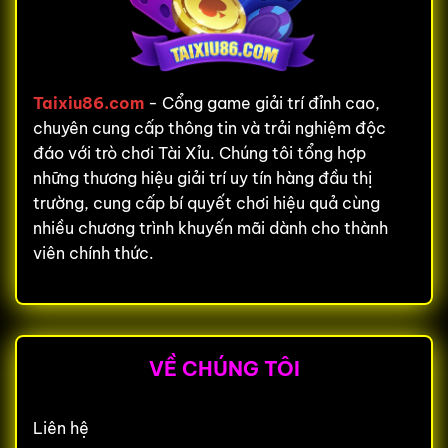
Taixiu86.com
- Cổng game giải trí đỉnh cao,
chuyên cung cấp thông tin và trải nghiệm độc
đáo với trò chơi Tài Xỉu. Chúng tôi tổng hợp
những thương hiệu giải trí uy tín hàng đầu thị
trường, cung cấp bí quyết chơi hiệu quả cùng
nhiều chương trình khuyến mãi dành cho thành
viên chính thức.
VỀ CHÚNG TÔI
Liên hệ