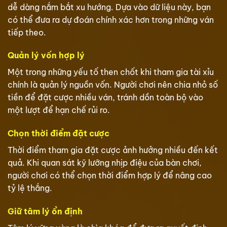
dễ dàng nắm bắt xu hướng. Dựa vào dữ liệu này, bạn
có thể đưa ra dự đoán chính xác hơn trong những ván
tiếp theo.
Quản lý vốn hợp lý
Một trong những yếu tố then chốt khi tham gia tài xỉu
chính là quản lý nguồn vốn. Người chơi nên chia nhỏ số
tiền để đặt cược nhiều ván, tránh dồn toàn bộ vào
một lượt để hạn chế rủi ro.
Chọn thời điểm đặt cược
Thời điểm tham gia đặt cược ảnh hưởng nhiều đến kết
quả. Khi quan sát kỹ lưỡng nhịp điệu của bàn chơi,
người chơi có thể chọn thời điểm hợp lý để nâng cao
tỷ lệ thắng.
Giữ tâm lý ổn định