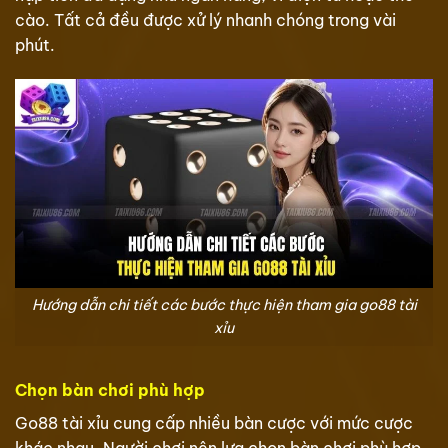
cào. Tất cả đều được xử lý nhanh chóng trong vài
phút.
Hướng dẫn chi tiết các bước thực hiện tham gia go88 tài
xỉu
Chọn bàn chơi phù hợp
Go88 tài xỉu cung cấp nhiều bàn cược với mức cược
khác nhau. Người chơi nên lựa chọn bàn chơi phù hợp