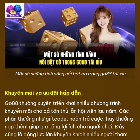
Một số những tính năng nổi bật có trong go88 tài xỉu
Khuyến mãi và ưu đãi hấp dẫn
Go88 thường xuyên triển khai nhiều chương trình
khuyến mãi cho cả tân thủ lẫn hội viên lâu năm. Các
phần thưởng như giftcode, hoàn trả cược, hay thưởng
nạp thêm giúp gia tăng lợi ích cho người chơi. Đây
cũng là động lực lớn khuyến khích nhiều người tham