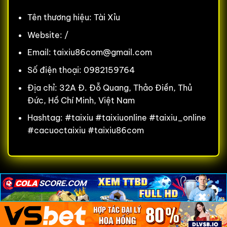
Tên thương hiệu: Tài Xỉu
Website: /
Email:
taixiu86com@gmail.com
Số điện thoại: 0982159764
Địa chỉ: 32A Đ. Đỗ Quang, Thảo Điền, Thủ
Đức, Hồ Chí Minh, Việt Nam
Hashtag: #taixiu #taixiuonline #taixiu_online
#cacuoctaixiu #taixiu86com
×
×
×
Copyright 2026 ©
Flatsome Theme
yo88 tài xỉu
tài xỉu uy tín
tải tool tài xỉu sunwin miễn phí
công thức tính tài xỉu online