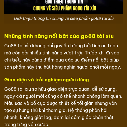
Giới thiệu thông tin chung về siêu phẩm go88 tài xỉu
Những tính năng nổi bật của go88 tài xỉu
Go88 tài xỉu không chỉ gây ấn tượng bởi tính an toàn
mà còn bởi nhiều tính năng vượt trội. Trước khi đi vào
chi tiết, hãy cùng điểm qua các ưu điểm nổi bật giúp
sản phẩm này thu hút hàng nghìn người chơi mỗi ngày.
Giao diện và trải nghiệm người dùng
Go88 tài xỉu sở hữu giao diện trực quan, dễ sử dụng,
ngay cả người mới cũng có thể nhanh chóng làm quen.
Màu sắc và bố cục được thiết kế tối giản nhưng vẫn
tạo sự hứng thú khi tham gia. Hệ thống phản hồi
nhanh, không giật lag, đem lại cảm giác chân thật
trong từng ván cược.