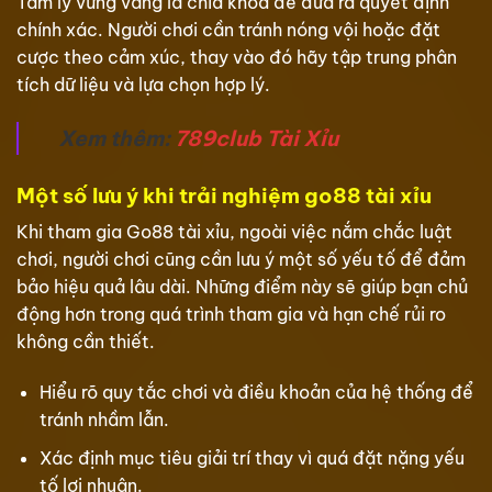
Tâm lý vững vàng là chìa khóa để đưa ra quyết định
chính xác. Người chơi cần tránh nóng vội hoặc đặt
cược theo cảm xúc, thay vào đó hãy tập trung phân
tích dữ liệu và lựa chọn hợp lý.
Xem thêm:
789club Tài Xỉu
Một số lưu ý khi trải nghiệm go88 tài xỉu
Khi tham gia Go88 tài xỉu, ngoài việc nắm chắc luật
chơi, người chơi cũng cần lưu ý một số yếu tố để đảm
bảo hiệu quả lâu dài. Những điểm này sẽ giúp bạn chủ
động hơn trong quá trình tham gia và hạn chế rủi ro
không cần thiết.
Hiểu rõ quy tắc chơi và điều khoản của hệ thống để
tránh nhầm lẫn.
Xác định mục tiêu giải trí thay vì quá đặt nặng yếu
tố lợi nhuận.