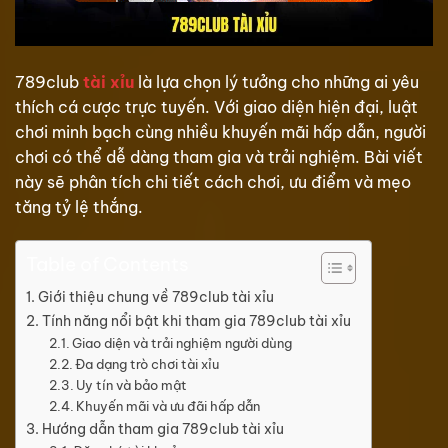
789club
tài xỉu
là lựa chọn lý tưởng cho những ai yêu
thích cá cược trực tuyến. Với giao diện hiện đại, luật
chơi minh bạch cùng nhiều khuyến mãi hấp dẫn, người
chơi có thể dễ dàng tham gia và trải nghiệm. Bài viết
này sẽ phân tích chi tiết cách chơi, ưu điểm và mẹo
tăng tỷ lệ thắng.
Table of Contents
Giới thiệu chung về 789club tài xỉu
Tính năng nổi bật khi tham gia 789club tài xỉu
Giao diện và trải nghiệm người dùng
Đa dạng trò chơi tài xỉu
Uy tín và bảo mật
Khuyến mãi và ưu đãi hấp dẫn
Hướng dẫn tham gia 789club tài xỉu