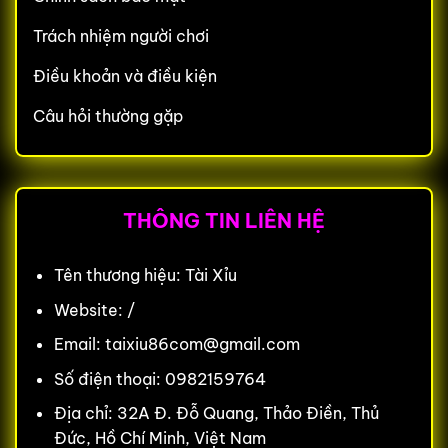
Trách nhiệm người chơi
Điều khoản và điều kiện
Câu hỏi thường gặp
THÔNG TIN LIÊN HỆ
Tên thương hiệu: Tài Xỉu
Website: /
Email:
taixiu86com@gmail.com
Số điện thoại: 0982159764
Địa chỉ: 32A Đ. Đỗ Quang, Thảo Điền, Thủ
Đức, Hồ Chí Minh, Việt Nam