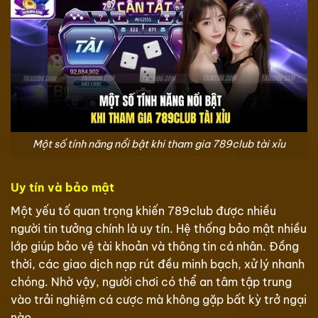
Một số tính năng nổi bật khi tham gia 789club tài xỉu
Uy tín và bảo mật
Một yếu tố quan trọng khiến 789club được nhiều
người tin tưởng chính là uy tín. Hệ thống bảo mật nhiều
lớp giúp bảo vệ tài khoản và thông tin cá nhân. Đồng
thời, các giao dịch nạp rút đều minh bạch, xử lý nhanh
chóng. Nhờ vậy, người chơi có thể an tâm tập trung
vào trải nghiệm cá cược mà không gặp bất kỳ trở ngại
nào.