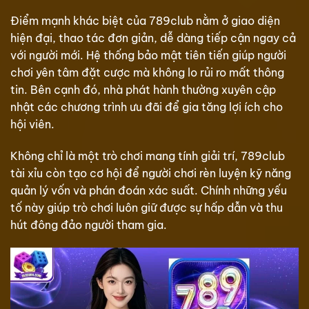
Điểm mạnh khác biệt của 789club nằm ở giao diện
hiện đại, thao tác đơn giản, dễ dàng tiếp cận ngay cả
với người mới. Hệ thống bảo mật tiên tiến giúp người
chơi yên tâm đặt cược mà không lo rủi ro mất thông
tin. Bên cạnh đó, nhà phát hành thường xuyên cập
nhật các chương trình ưu đãi để gia tăng lợi ích cho
hội viên.
Không chỉ là một trò chơi mang tính giải trí, 789club
tài xỉu còn tạo cơ hội để người chơi rèn luyện kỹ năng
quản lý vốn và phán đoán xác suất. Chính những yếu
tố này giúp trò chơi luôn giữ được sự hấp dẫn và thu
hút đông đảo người tham gia.