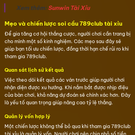
Xem thêm:
Sunwin Tài Xỉu
Mẹo và chiến lược soi cầu 789club tài xỉu
Để gia tăng cơ hội thắng cược, người chơi cần trang bị
cho mình một số kinh nghiệm. Các mẹo sau đây sẽ
giúp bạn tối ưu chiến lược, đồng thời hạn chế rủi ro khi
tham gia 789club.
Quan sát lịch sử kết quả
Việc theo dõi kết quả các ván trước giúp người chơi
nhận diện được xu hướng. Khi nắm bắt được nhịp điệu
của bàn chơi, khả năng dự đoán sẽ chính xác hơn. Đây
là yếu tố quan trọng giúp nâng cao tỷ lệ thắng.
Quản lý vốn hợp lý
Một chiến lược không thể bỏ qua khi tham gia 789club
tài xỉu là quản lý vốn. Người chơi nên chia nhỏ số tiền,