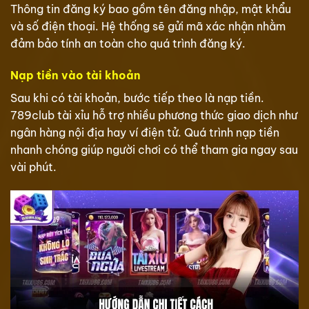
Thông tin đăng ký bao gồm tên đăng nhập, mật khẩu
và số điện thoại. Hệ thống sẽ gửi mã xác nhận nhằm
đảm bảo tính an toàn cho quá trình đăng ký.
Nạp tiền vào tài khoản
Sau khi có tài khoản, bước tiếp theo là nạp tiền.
789club tài xỉu hỗ trợ nhiều phương thức giao dịch như
ngân hàng nội địa hay ví điện tử. Quá trình nạp tiền
nhanh chóng giúp người chơi có thể tham gia ngay sau
vài phút.