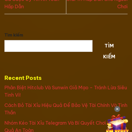
Hấp Dẫn
Chơi
Tìm kiếm
TÌM
KIẾM
Recent Posts
Phân Biệt Hitclub Và Sunwin Giả Mạo – Tránh Lừa Siêu
Tinh Vi!
Cách Bỏ Tài Xỉu Hiệu Quả Để Bảo Vệ Tài Chính Và Tinh
✕
Thần
Nhóm Kéo Tài Xỉu Telegram Và Bí Quyết Chơi Hiệu
Quả An Toàn