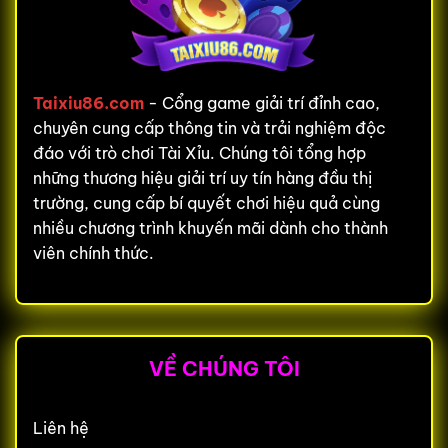
Taixiu86.com
- Cổng game giải trí đỉnh cao,
chuyên cung cấp thông tin và trải nghiệm độc
đáo với trò chơi Tài Xỉu. Chúng tôi tổng hợp
những thương hiệu giải trí uy tín hàng đầu thị
trường, cung cấp bí quyết chơi hiệu quả cùng
nhiều chương trình khuyến mãi dành cho thành
viên chính thức.
VỀ CHÚNG TÔI
Liên hệ