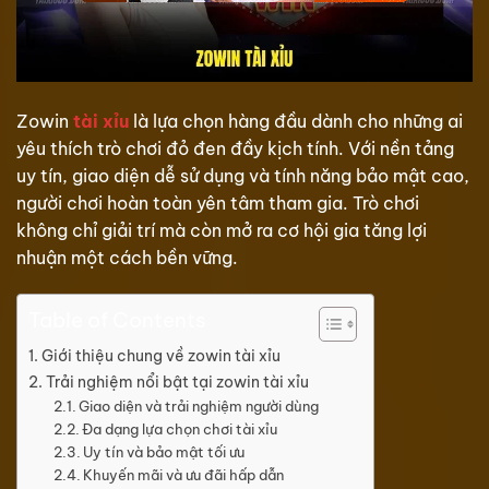
Zowin
tài xỉu
là lựa chọn hàng đầu dành cho những ai
yêu thích trò chơi đỏ đen đầy kịch tính. Với nền tảng
uy tín, giao diện dễ sử dụng và tính năng bảo mật cao,
người chơi hoàn toàn yên tâm tham gia. Trò chơi
không chỉ giải trí mà còn mở ra cơ hội gia tăng lợi
nhuận một cách bền vững.
Table of Contents
Giới thiệu chung về zowin tài xỉu
Trải nghiệm nổi bật tại zowin tài xỉu
Giao diện và trải nghiệm người dùng
Đa dạng lựa chọn chơi tài xỉu
Uy tín và bảo mật tối ưu
Khuyến mãi và ưu đãi hấp dẫn