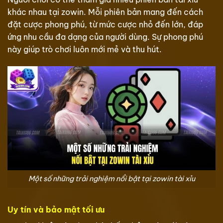
khác nhau tại zowin. Mỗi phiên bản mang đến cách
đặt cược phong phú, từ mức cược nhỏ đến lớn, đáp
ứng nhu cầu đa dạng của người dùng. Sự phong phú
này giúp trò chơi luôn mới mẻ và thu hút.
Một số những trải nghiệm nổi bật tại zowin tài xỉu
Uy tín và bảo mật tối ưu