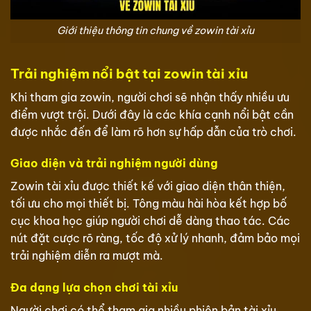
Giới thiệu thông tin chung về zowin tài xỉu
Trải nghiệm nổi bật tại zowin tài xỉu
Khi tham gia zowin, người chơi sẽ nhận thấy nhiều ưu
điểm vượt trội. Dưới đây là các khía cạnh nổi bật cần
được nhắc đến để làm rõ hơn sự hấp dẫn của trò chơi.
Giao diện và trải nghiệm người dùng
Zowin tài xỉu được thiết kế với giao diện thân thiện,
tối ưu cho mọi thiết bị. Tông màu hài hòa kết hợp bố
cục khoa học giúp người chơi dễ dàng thao tác. Các
nút đặt cược rõ ràng, tốc độ xử lý nhanh, đảm bảo mọi
trải nghiệm diễn ra mượt mà.
Đa dạng lựa chọn chơi tài xỉu
Người chơi có thể tham gia nhiều phiên bản tài xỉu