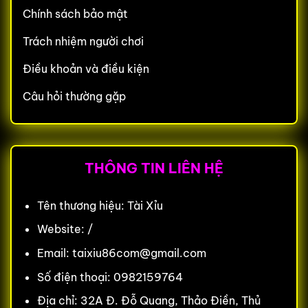
Chính sách bảo mật
Trách nhiệm người chơi
Điều khoản và điều kiện
Câu hỏi thường gặp
THÔNG TIN LIÊN HỆ
Tên thương hiệu: Tài Xỉu
Website: /
Email:
taixiu86com@gmail.com
Số điện thoại: 0982159764
Địa chỉ: 32A Đ. Đỗ Quang, Thảo Điền, Thủ