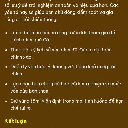
số lưu ý để trải nghiệm an toàn và hiệu quả hơn. Các
yếu tố này sẽ giúp bạn chủ động kiểm soát và gia
tăng cơ hội chiến thắng.
Luôn đặt mục tiêu rõ ràng trước khi tham gia để
tránh chơi quá đà.
Theo dõi kỹ lịch sử ván chơi để đưa ra dự đoán
chính xác.
Quản lý vốn hợp lý, không vượt quá khả năng tài
chính.
Lựa chọn bàn chơi phù hợp với kinh nghiệm và mức
vốn của bản thân.
Giữ vững tâm lý ổn định trong mọi tình huống để hạn
chế rủi ro.
Kết luận