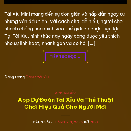
Tài Xỉu Mini mang đến sự đơn giản và hấp dẫn ngay từ
những ván đầu tiên. Với cách chơi dễ hiểu, người chơi
nhanh chóng hòa mình vào thế giới cá cược tiện lợi.
Tại Tài Xỉu, hình thức này ngày càng được yêu thích
nhờ sự linh hoạt, nhanh gọn và cơ hội […]
TIẾP TỤC ĐỌC
→
Đăng trong
Game tài xỉu
APP TÀI XỈU
App Dự Đoán Tài Xỉu Và Thủ Thuật
Chơi Hiệu Quả Cho Người Mới
ĐĂNG VÀO
THÁNG 9 3, 2025
BỞI
SEO