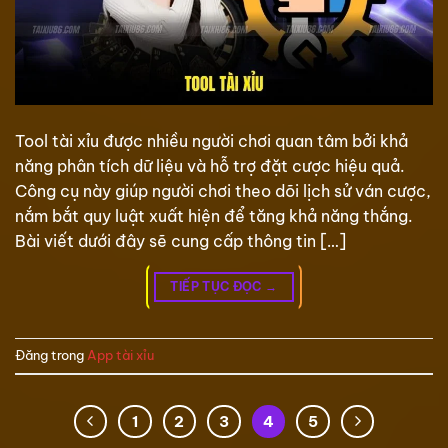
Tool tài xỉu được nhiều người chơi quan tâm bởi khả
năng phân tích dữ liệu và hỗ trợ đặt cược hiệu quả.
Công cụ này giúp người chơi theo dõi lịch sử ván cược,
nắm bắt quy luật xuất hiện để tăng khả năng thắng.
Bài viết dưới đây sẽ cung cấp thông tin […]
TIẾP TỤC ĐỌC
→
Đăng trong
App tài xỉu
1
2
3
4
5