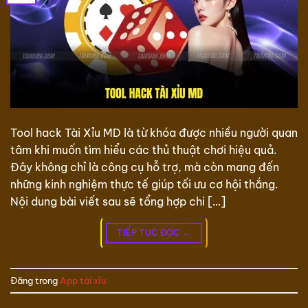
Tool hack Tài Xỉu MD là từ khóa được nhiều người quan
tâm khi muốn tìm hiểu các thủ thuật chơi hiệu quả.
Đây không chỉ là công cụ hỗ trợ, mà còn mang đến
những kinh nghiệm thực tế giúp tối ưu cơ hội thắng.
Nội dung bài viết sau sẽ tổng hợp chi […]
TIẾP TỤC ĐỌC
→
Đăng trong
App tài xỉu