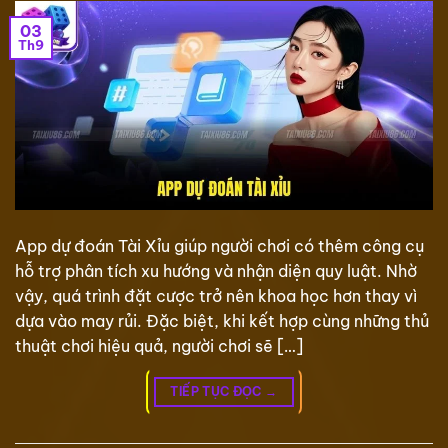
03
Th9
App dự đoán Tài Xỉu giúp người chơi có thêm công cụ
hỗ trợ phân tích xu hướng và nhận diện quy luật. Nhờ
vậy, quá trình đặt cược trở nên khoa học hơn thay vì
dựa vào may rủi. Đặc biệt, khi kết hợp cùng những thủ
thuật chơi hiệu quả, người chơi sẽ […]
TIẾP TỤC ĐỌC
→