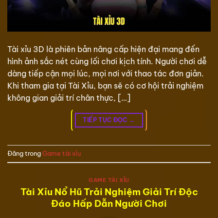
Tài xỉu 3D là phiên bản nâng cấp hiện đại mang đến
hình ảnh sắc nét cùng lối chơi kịch tính. Người chơi dễ
dàng tiếp cận mọi lúc, mọi nơi với thao tác đơn giản.
Khi tham gia tại Tài Xỉu, bạn sẽ có cơ hội trải nghiệm
không gian giải trí chân thực, […]
TIẾP TỤC ĐỌC
→
Đăng trong
Game tài xỉu
GAME TÀI XỈU
Tài Xỉu Nổ Hũ Trải Nghiệm Giải Trí Độc
Đáo Hấp Dẫn Người Chơi