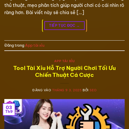
thủ thuật, mẹo phân tích giúp người chơi có cái nhìn rõ
ràng hơn. Bài viết này sẽ chia sẻ […]
TIẾP TỤC ĐỌC
→
Đăng trong
App tài xỉu
APP TÀI XỈU
Tool Tài Xỉu Hỗ Trợ Người Chơi Tối Ưu
Chiến Thuật Cá Cược
ĐĂNG VÀO
THÁNG 9 3, 2025
BỞI
SEO
03
Th9