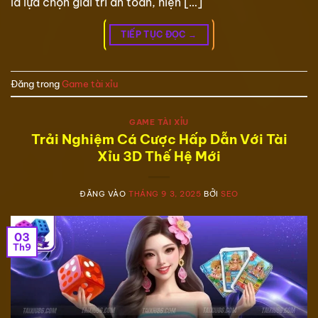
là lựa chọn giải trí an toàn, hiện […]
TIẾP TỤC ĐỌC
→
Đăng trong
Game tài xỉu
GAME TÀI XỈU
Trải Nghiệm Cá Cược Hấp Dẫn Với Tài
Xỉu 3D Thế Hệ Mới
ĐĂNG VÀO
THÁNG 9 3, 2025
BỞI
SEO
03
Th9