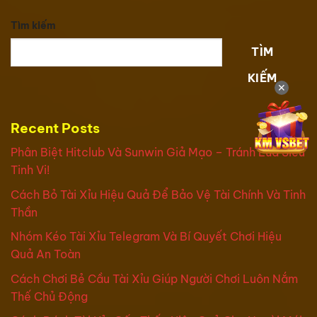
Tìm kiếm
TÌM
KIẾM
✕
Recent Posts
Phân Biệt Hitclub Và Sunwin Giả Mạo – Tránh Lừa Siêu
Tinh Vi!
Cách Bỏ Tài Xỉu Hiệu Quả Để Bảo Vệ Tài Chính Và Tinh
Thần
Nhóm Kéo Tài Xỉu Telegram Và Bí Quyết Chơi Hiệu
Quả An Toàn
Cách Chơi Bẻ Cầu Tài Xỉu Giúp Người Chơi Luôn Nắm
Thế Chủ Động