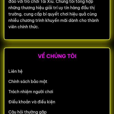
đáo với trò chơi Tài Xỉu. Chúng tôi tổng hợp
những thương hiệu giải trí uy tín hàng đầu thị
trường, cung cấp bí quyết chơi hiệu quả cùng
nhiều chương trình khuyến mãi dành cho thành
viên chính thức.
VỀ CHÚNG TÔI
Liên hệ
Chính sách bảo mật
Trách nhiệm người chơi
Điều khoản và điều kiện
Câu hỏi thường gặp