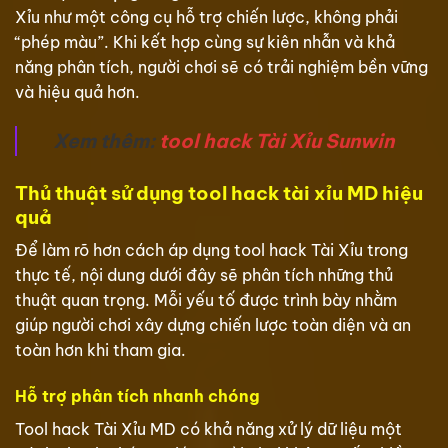
Xỉu như một công cụ hỗ trợ chiến lược, không phải
“phép màu”. Khi kết hợp cùng sự kiên nhẫn và khả
năng phân tích, người chơi sẽ có trải nghiệm bền vững
và hiệu quả hơn.
Xem thêm:
tool hack Tài Xỉu Sunwin
Thủ thuật sử dụng tool hack tài xỉu MD hiệu
quả
Để làm rõ hơn cách áp dụng tool hack Tài Xỉu trong
thực tế, nội dung dưới đây sẽ phân tích những thủ
thuật quan trọng. Mỗi yếu tố được trình bày nhằm
giúp người chơi xây dựng chiến lược toàn diện và an
toàn hơn khi tham gia.
Hỗ trợ phân tích nhanh chóng
Tool hack Tài Xỉu MD có khả năng xử lý dữ liệu một