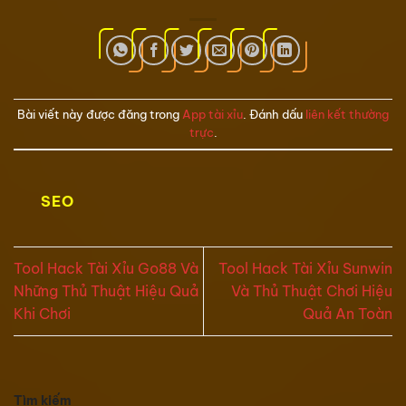
Bài viết này được đăng trong
App tài xỉu
. Đánh dấu
liên kết thường
trực
.
SEO
Tool Hack Tài Xỉu Go88 Và
Tool Hack Tài Xỉu Sunwin
Những Thủ Thuật Hiệu Quả
Và Thủ Thuật Chơi Hiệu
Khi Chơi
Quả An Toàn
Tìm kiếm