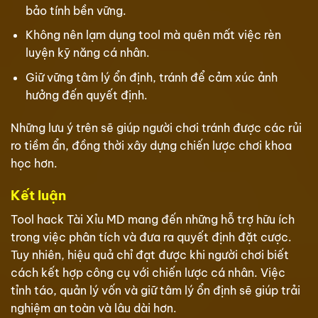
bảo tính bền vững.
Không nên lạm dụng tool mà quên mất việc rèn
luyện kỹ năng cá nhân.
Giữ vững tâm lý ổn định, tránh để cảm xúc ảnh
hưởng đến quyết định.
Những lưu ý trên sẽ giúp người chơi tránh được các rủi
ro tiềm ẩn, đồng thời xây dựng chiến lược chơi khoa
học hơn.
Kết luận
Tool hack Tài Xỉu MD mang đến những hỗ trợ hữu ích
trong việc phân tích và đưa ra quyết định đặt cược.
Tuy nhiên, hiệu quả chỉ đạt được khi người chơi biết
cách kết hợp công cụ với chiến lược cá nhân. Việc
tỉnh táo, quản lý vốn và giữ tâm lý ổn định sẽ giúp trải
nghiệm an toàn và lâu dài hơn.