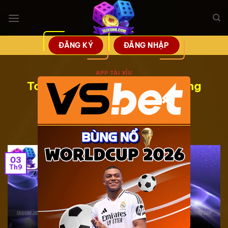
Bỏ
qua
nội
dung
ĐĂNG KÝ
ĐĂNG NHẬP
APP TÀI XỈU
Tool Hack Tài Xỉu MD Và Những
×
Thủ Thuật Chơi Hiệu Quả
ĐĂNG VÀO
THÁNG 9 3, 2025
BỞI
SEO
03
Th9