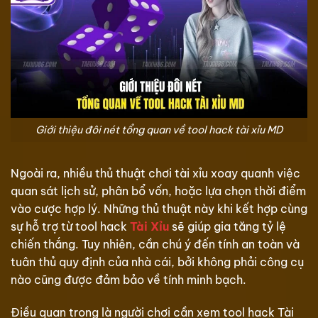
Giới thiệu đôi nét tổng quan về tool hack tài xỉu MD
Ngoài ra, nhiều thủ thuật chơi tài xỉu xoay quanh việc
quan sát lịch sử, phân bổ vốn, hoặc lựa chọn thời điểm
vào cược hợp lý. Những thủ thuật này khi kết hợp cùng
sự hỗ trợ từ tool hack
Tài Xỉu
sẽ giúp gia tăng tỷ lệ
chiến thắng. Tuy nhiên, cần chú ý đến tính an toàn và
tuân thủ quy định của nhà cái, bởi không phải công cụ
nào cũng được đảm bảo về tính minh bạch.
Điều quan trọng là người chơi cần xem tool hack Tài