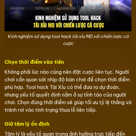
Kinh nghiệm sử dụng tool hack tài xỉu MD với chiến lược cá
cược
Chọn thời điểm vào tiền
Không phải lúc nào cũng nên đặt cược liên tục. Người
chơi cần quan sát nhịp độ bàn chơi để chọn thời điểm
phù hợp. Tool hack Tài Xỉu có thể đưa ra dự đoán,
nhưng yếu tố quyết định nằm ở sự tỉnh táo của người
chơi. Chọn đúng thời điểm sẽ giúp tối ưu tỷ lệ thắng và
tránh rơi vào tình trạng thua lỗ liên tiếp.
Giữ tâm lý ổn định
Tâm lý là yếu tố quan trọng ảnh hưởng trực tiếp đến