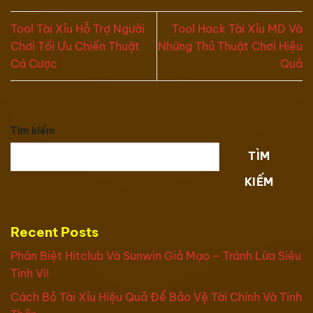
Tool Tài Xỉu Hỗ Trợ Người
Tool Hack Tài Xỉu MD Và
Chơi Tối Ưu Chiến Thuật
Những Thủ Thuật Chơi Hiệu
Cá Cược
Quả
Tìm kiếm
TÌM
KIẾM
Recent Posts
Phân Biệt Hitclub Và Sunwin Giả Mạo – Tránh Lừa Siêu
Tinh Vi!
Cách Bỏ Tài Xỉu Hiệu Quả Để Bảo Vệ Tài Chính Và Tinh