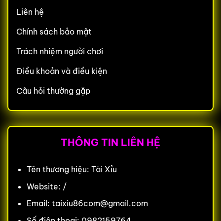
Liên hệ
Chính sách bảo mật
Trách nhiệm người chơi
Điều khoản và điều kiện
Câu hỏi thường gặp
THÔNG TIN LIÊN HỆ
Tên thương hiệu: Tài Xỉu
Website: /
Email:
taixiu86com@gmail.com
Số điện thoại: 0982159764