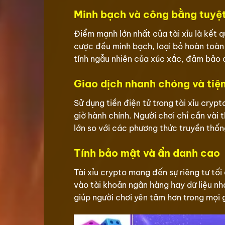
Minh bạch và công bằng tuyệt
Điểm mạnh lớn nhất của tài xỉu là kết q
cược đều minh bạch, loại bỏ hoàn toàn 
tính ngẫu nhiên của xúc xắc, đảm bảo 
Giao dịch nhanh chóng và tiện
Sử dụng tiền điện tử trong tài xỉu crypt
giờ hành chính. Người chơi chỉ cần vài
lớn so với các phương thức truyền thống
Tính bảo mật và ẩn danh cao
Tài xỉu crypto mang đến sự riêng tư tố
vào tài khoản ngân hàng hay dữ liệu n
giúp người chơi yên tâm hơn trong mọi 