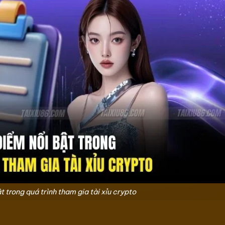
t trong quá trình tham gia tài xỉu crypto