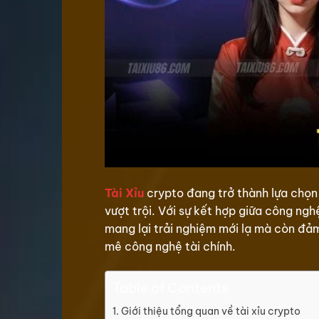
Tài Xỉu
crypto đang trở thành lựa chọn
vượt trội. Với sự kết hợp giữa công ngh
mang lại trải nghiệm mới lạ mà còn đả
mê công nghệ tài chính.
Table of Contents
Giới thiệu tổng quan về tài xỉu crypto