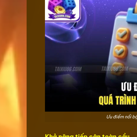
Ưu điểm nổi bậ
Khả năng tiếp cận toàn cầu