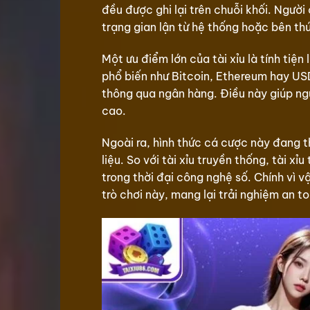
đều được ghi lại trên chuỗi khối. Người
trạng gian lận từ hệ thống hoặc bên th
Một ưu điểm lớn của tài xỉu là tính tiện 
phổ biến như Bitcoin, Ethereum hay US
thông qua ngân hàng. Điều này giúp ngườ
cao.
Ngoài ra, hình thức cá cược này đang 
liệu. So với tài xỉu truyền thống, tài xỉu
trong thời đại công nghệ số. Chính vì v
trò chơi này, mang lại trải nghiệm an t