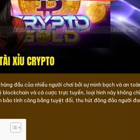
 hàng đầu của nhiều người chơi bởi sự minh bạch và an toà
ệ blockchain và cá cược trực tuyến, loại hình này không ch
m bảo tính công bằng tuyệt đối, thu hút đông đảo người đ