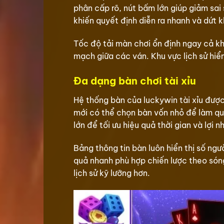
phân cấp rõ, nút bấm lớn giúp giảm sai 
khiến quyết định diễn ra nhanh và dứt 
Tốc độ tải màn chơi ổn định ngay cả k
mạch giữa các ván. Khu vực lịch sử hiển
Đa dạng bàn chơi tài xỉu
Hệ thống bàn của luckywin tài xỉu đượ
mới có thể chọn bàn vốn nhỏ để làm qu
lớn để tối ưu hiệu quả thời gian và lợi 
Bảng thông tin bàn luôn hiển thị số ng
quả nhanh phù hợp chiến lược theo són
lịch sử kỹ lưỡng hơn.