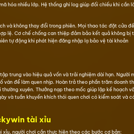
ã hóa nhiều lớp. Hệ thống ghi log giúp đối chiếu khi cần 
ch và không thay đổi trong phiên. Mọi thao tác đặt cửa đ
 hợp lệ. Cơ chế chống can thiệp đảm bảo kết quả không bị 
iên tự động khi phát hiện đăng nhập lạ bảo vệ tài khoản
u tập trung vào hiệu quả vốn và trải nghiệm dài hạn. Người 
ố ván để làm quen nhịp. Hoàn trả theo phần trăm doanh t
ơi thường xuyên. Thưởng nạp theo mốc giúp lập kế hoạch v
gày và tuần khuyến khích thói quen chơi có kiểm soát và c
kywin tài xỉu
i xỉu, người chơi cần thực hiện theo các bước cơ bản: