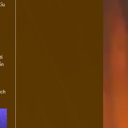
Xỉu
ời
ốn
ích