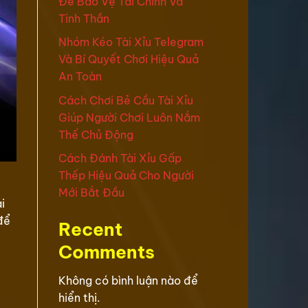
Để Bảo Vệ Tài Chính Và
Tinh Thần
Nhóm Kéo Tài Xỉu Telegram
Và Bí Quyết Chơi Hiệu Quả
An Toàn
Cách Chơi Bẻ Cầu Tài Xỉu
Giúp Người Chơi Luôn Nắm
Thế Chủ Động
Cách Đánh Tài Xỉu Gấp
Thếp Hiệu Quả Cho Người
Mới Bắt Đầu
i
để
Recent
Comments
Không có bình luận nào để
hiển thị.