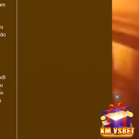
làm
ều
tác
mới
hu
ốn
✕
ó