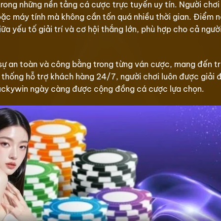
trong những nền tảng cá cược trực tuyến uy tín. Người chơi
oặc máy tính mà không cần tốn quá nhiều thời gian. Điểm n
ữa yếu tố giải trí và cơ hội thắng lớn, phù hợp cho cả ngườ
sự an toàn và công bằng trong từng ván cược, mang đến tr
 thống hỗ trợ khách hàng 24/7, người chơi luôn được giải 
 Luckywin ngày càng được cộng đồng cá cược lựa chọn.