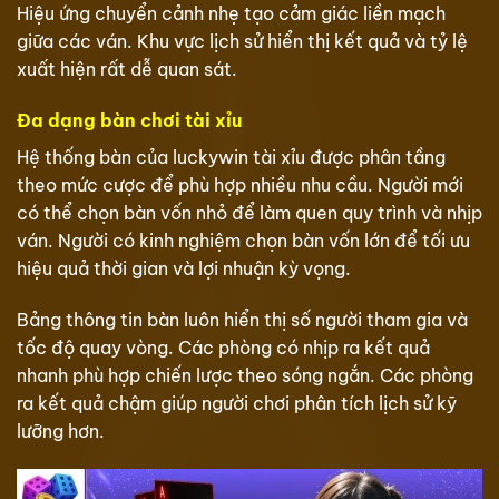
Hiệu ứng chuyển cảnh nhẹ tạo cảm giác liền mạch
giữa các ván. Khu vực lịch sử hiển thị kết quả và tỷ lệ
xuất hiện rất dễ quan sát.
Đa dạng bàn chơi tài xỉu
Hệ thống bàn của luckywin tài xỉu được phân tầng
theo mức cược để phù hợp nhiều nhu cầu. Người mới
có thể chọn bàn vốn nhỏ để làm quen quy trình và nhịp
ván. Người có kinh nghiệm chọn bàn vốn lớn để tối ưu
hiệu quả thời gian và lợi nhuận kỳ vọng.
Bảng thông tin bàn luôn hiển thị số người tham gia và
tốc độ quay vòng. Các phòng có nhịp ra kết quả
nhanh phù hợp chiến lược theo sóng ngắn. Các phòng
ra kết quả chậm giúp người chơi phân tích lịch sử kỹ
lưỡng hơn.