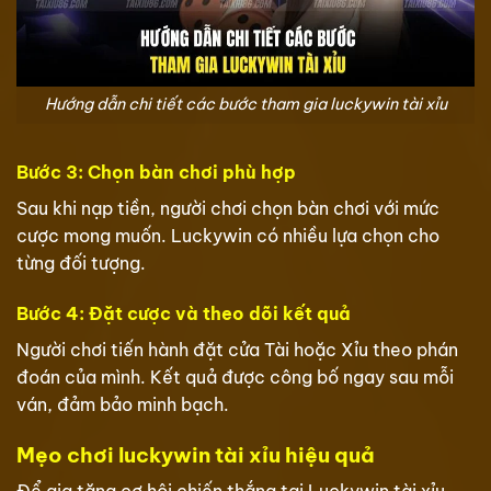
Hướng dẫn chi tiết các bước tham gia luckywin tài xỉu
Bước 3: Chọn bàn chơi phù hợp
Sau khi nạp tiền, người chơi chọn bàn chơi với mức
cược mong muốn. Luckywin có nhiều lựa chọn cho
từng đối tượng.
Bước 4: Đặt cược và theo dõi kết quả
Người chơi tiến hành đặt cửa Tài hoặc Xỉu theo phán
đoán của mình. Kết quả được công bố ngay sau mỗi
ván, đảm bảo minh bạch.
Mẹo chơi luckywin tài xỉu hiệu quả