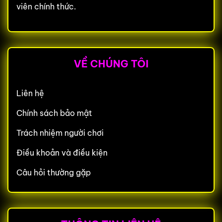
viên chính thức.
VỀ CHÚNG TÔI
Liên hệ
Chính sách bảo mật
Trách nhiệm người chơi
Điều khoản và điều kiện
Câu hỏi thường gặp