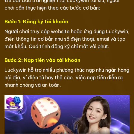
Để bắt đầu trải nghiệm tại Luckywin tài xỉu, người
chơi cần thực hiện theo các bước cơ bản:
Bước 1: Đăng ký tài khoản
Người chơi truy cập website hoặc ứng dụng Luckywin,
điền thông tin cơ bản như số điện thoại, email và tạo
mật khẩu. Quá trình đăng ký chỉ mất vài phút.
Bước 2: Nạp tiền vào tài khoản
Luckywin hỗ trợ nhiều phương thức nạp như ngân hàng
nội địa, ví điện tử hay thẻ cào. Việc nạp tiền diễn ra
nhanh chóng và an toàn.