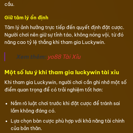
cầu.
Giữ tâm lý ổn định
Tâm lý ảnh hưởng trực tiếp đến quyết định đặt cược.
Người chơi nên giữ sự tỉnh táo, không nóng vội, từ đó
nâng cao tỷ lệ thắng khi tham gia Luckywin.
Xem thêm:
yo88 Tài Xỉu
Một số lưu ý khi tham gia luckywin tài xỉu
Khi tham gia Luckywin, người chơi cần ghi nhớ một số
điểm quan trọng để có trải nghiệm tốt hơn:
Nắm rõ luật chơi trước khi đặt cược để tránh sai
lầm không đáng có.
Lựa chọn bàn cược phù hợp với khả năng tài chính
của bản thân.