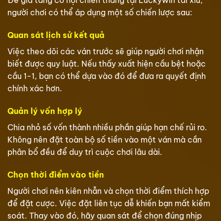
Để gia tăng cơ hội chiến thắng tại Luckywin tài xỉu,
người chơi có thể áp dụng một số chiến lược sau:
Quan sát lịch sử kết quả
Việc theo dõi các ván trước sẽ giúp người chơi nhận
biết được quy luật. Nếu thấy xuất hiện cầu bệt hoặc
cầu 1-1, bạn có thể dựa vào đó để đưa ra quyết định
chính xác hơn.
Quản lý vốn hợp lý
Chia nhỏ số vốn thành nhiều phần giúp hạn chế rủi ro.
Không nên đặt toàn bộ số tiền vào một ván mà cần
phân bổ đều để duy trì cuộc chơi lâu dài.
Chọn thời điểm vào tiền
Người chơi nên kiên nhẫn và chọn thời điểm thích hợp
để đặt cược. Việc đặt liên tục dễ khiến bạn mất kiểm
soát. Thay vào đó, hãy quan sát để chọn đúng nhịp