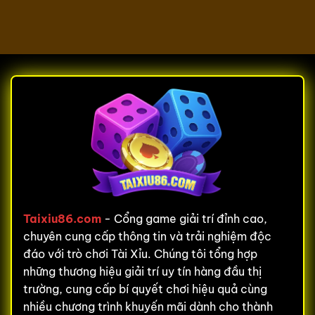
Taixiu86.com
- Cổng game giải trí đỉnh cao,
chuyên cung cấp thông tin và trải nghiệm độc
đáo với trò chơi Tài Xỉu. Chúng tôi tổng hợp
những thương hiệu giải trí uy tín hàng đầu thị
trường, cung cấp bí quyết chơi hiệu quả cùng
nhiều chương trình khuyến mãi dành cho thành