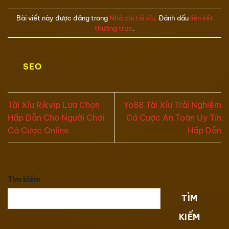
Bài viết này được đăng trong
Nhà cái tài xỉu
. Đánh dấu
liên kết
thường trực
.
SEO
Tài Xỉu Rikvip Lựa Chọn
Yo88 Tài Xỉu Trải Nghiệm
Hấp Dẫn Cho Người Chơi
Cá Cược An Toàn Uy Tín
Cá Cược Online
Hấp Dẫn
Tìm kiếm
TÌM
KIẾM