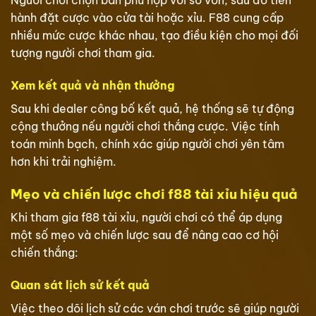
Người chơi chọn bàn phù hợp với số vốn, sau đó tiến
hành đặt cược vào cửa tài hoặc xỉu. F88 cung cấp
nhiều mức cược khác nhau, tạo điều kiện cho mọi đối
tượng người chơi tham gia.
Xem kết quả và nhận thưởng
Sau khi dealer công bố kết quả, hệ thống sẽ tự động
cộng thưởng nếu người chơi thắng cược. Việc tính
toán minh bạch, chính xác giúp người chơi yên tâm
hơn khi trải nghiệm.
Mẹo và chiến lược chơi f88 tài xỉu hiệu quả
Khi tham gia f88 tài xỉu, người chơi có thể áp dụng
một số mẹo và chiến lược sau để nâng cao cơ hội
chiến thắng:
Quan sát lịch sử kết quả
Việc theo dõi lịch sử các ván chơi trước sẽ giúp người