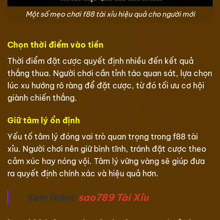
Một số mẹo chơi f88 tài xỉu hiệu quả cho người mới
Chọn thời điểm vào tiền
Thời điểm đặt cược quyết định nhiều đến kết quả
thắng thua. Người chơi cần tỉnh táo quan sát, lựa chọn
lúc xu hướng rõ ràng để đặt cược, từ đó tối ưu cơ hội
giành chiến thắng.
Giữ tâm lý ổn định
Yếu tố tâm lý đóng vai trò quan trọng trong f88 tài
xỉu. Người chơi nên giữ bình tĩnh, tránh đặt cược theo
cảm xúc hay nóng vội. Tâm lý vững vàng sẽ giúp đưa
ra quyết định chính xác và hiệu quả hơn.
Xem thêm:
sao789 Tài Xỉu