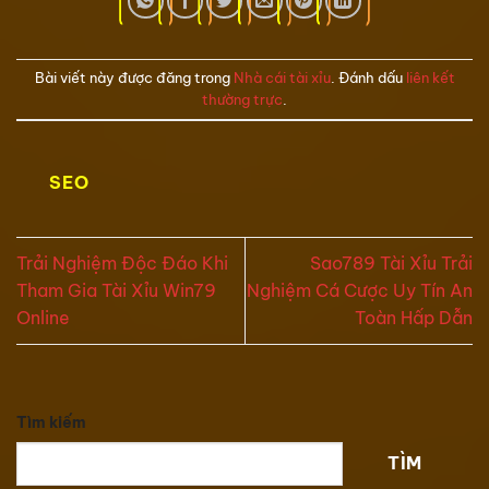
Bài viết này được đăng trong
Nhà cái tài xỉu
. Đánh dấu
liên kết
thường trực
.
SEO
Trải Nghiệm Độc Đáo Khi
Sao789 Tài Xỉu Trải
Tham Gia Tài Xỉu Win79
Nghiệm Cá Cược Uy Tín An
Online
Toàn Hấp Dẫn
Tìm kiếm
TÌM