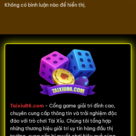
Không có bình luận nào để hiển thị.
Taixiu86.com
- Cổng game giải trí đỉnh cao,
chuyên cung cấp thông tin và trải nghiệm độc
đáo với trò chơi Tài Xỉu. Chúng tôi tổng hợp
những thương hiệu giải trí uy tín hàng đầu thị