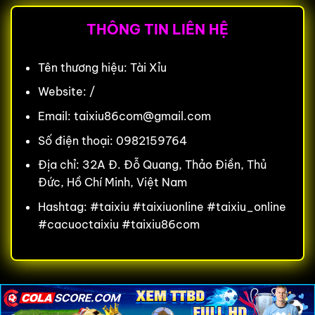
THÔNG TIN LIÊN HỆ
Tên thương hiệu: Tài Xỉu
Website: /
Email:
taixiu86com@gmail.com
Số điện thoại: 0982159764
Địa chỉ: 32A Đ. Đỗ Quang, Thảo Điền, Thủ
Đức, Hồ Chí Minh, Việt Nam
Hashtag: #taixiu #taixiuonline #taixiu_online
#cacuoctaixiu #taixiu86com