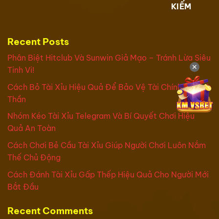
KIẾM
Recent Posts
Phân Biệt Hitclub Và Sunwin Giả Mạo – Tránh Lừa Siêu
✕
Tinh Vi!
Cách Bỏ Tài Xỉu Hiệu Quả Để Bảo Vệ Tài Chính Và Tinh
Thần
Nhóm Kéo Tài Xỉu Telegram Và Bí Quyết Chơi Hiệu
Quả An Toàn
Cách Chơi Bẻ Cầu Tài Xỉu Giúp Người Chơi Luôn Nắm
Thế Chủ Động
Cách Đánh Tài Xỉu Gấp Thếp Hiệu Quả Cho Người Mới
Bắt Đầu
Recent Comments