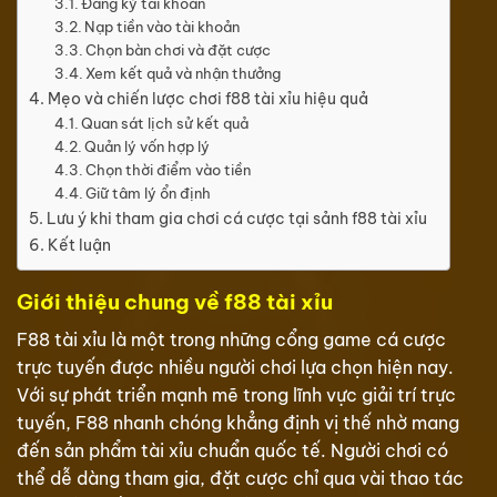
Đăng ký tài khoản
Nạp tiền vào tài khoản
Chọn bàn chơi và đặt cược
Xem kết quả và nhận thưởng
Mẹo và chiến lược chơi f88 tài xỉu hiệu quả
Quan sát lịch sử kết quả
Quản lý vốn hợp lý
Chọn thời điểm vào tiền
Giữ tâm lý ổn định
Lưu ý khi tham gia chơi cá cược tại sảnh f88 tài xỉu
Kết luận
Giới thiệu chung về f88 tài xỉu
F88 tài xỉu là một trong những cổng game cá cược
trực tuyến được nhiều người chơi lựa chọn hiện nay.
Với sự phát triển mạnh mẽ trong lĩnh vực giải trí trực
tuyến, F88 nhanh chóng khẳng định vị thế nhờ mang
đến sản phẩm tài xỉu chuẩn quốc tế. Người chơi có
thể dễ dàng tham gia, đặt cược chỉ qua vài thao tác