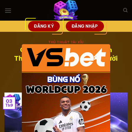
Bỏ
qua
nội
dung
ĐĂNG KÝ
ĐĂNG NHẬP
THỦ THUẬT TÀI XỈU
Công Thức Tài Xỉu Trên Điện
×
Thoại Hiệu Quả Dành Cho Người
Chơi
ĐĂNG VÀO
THÁNG 9 3, 2025
BỞI
SEO
03
Th9