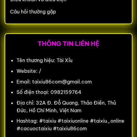
Câu hỏi thường gặp
THÔNG TIN LIÊN HỆ
Tên thương hiệu: Tài Xỉu
Website: /
Email:
taixiu86com@gmail.com
Số điện thoại: 0982159764
Địa chỉ: 32A Đ. Đỗ Quang, Thảo Điền, Thủ
Đức, Hồ Chí Minh, Việt Nam
Hashtag: #taixiu #taixiuonline #taixiu_online
#cacuoctaixiu #taixiu86com