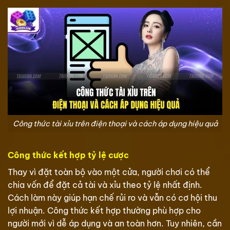
Công thức tài xỉu trên điện thoại và cách áp dụng hiệu quả
Công thức kết hợp tỷ lệ cược
Thay vì đặt toàn bộ vào một cửa, người chơi có thể
chia vốn để đặt cả tài và xỉu theo tỷ lệ nhất định.
Cách làm này giúp hạn chế rủi ro và vẫn có cơ hội thu
lợi nhuận. Công thức kết hợp thường phù hợp cho
người mới vì dễ áp dụng và an toàn hơn. Tuy nhiên, cần