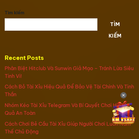
Tìm kiếm
TÌM
KIẾM
Recent Posts
Phân Biệt Hitclub Và Sunwin Giả Mạo – Tránh Lừa Siêu
Tinh Vi!
Cách Bỏ Tài Xỉu Hiệu Quả Để Bảo Vệ Tài Chính Và Tinh
Thần
✕
Nhóm Kéo Tài Xỉu Telegram Và Bí Quyết Chơi Hiệu
Quả An Toàn
Cách Chơi Bẻ Cầu Tài Xỉu Giúp Người Chơi Luôn Nắm
Thế Chủ Động