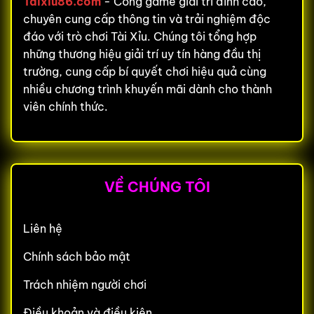
Taixiu86.com
- Cổng game giải trí đỉnh cao,
chuyên cung cấp thông tin và trải nghiệm độc
đáo với trò chơi Tài Xỉu. Chúng tôi tổng hợp
những thương hiệu giải trí uy tín hàng đầu thị
trường, cung cấp bí quyết chơi hiệu quả cùng
nhiều chương trình khuyến mãi dành cho thành
viên chính thức.
VỀ CHÚNG TÔI
Liên hệ
Chính sách bảo mật
Trách nhiệm người chơi
Điều khoản và điều kiện