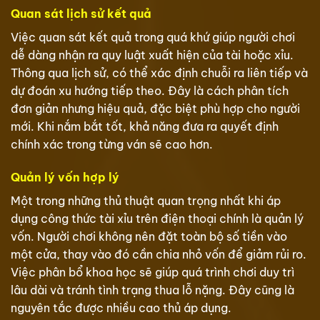
Quan sát lịch sử kết quả
Việc quan sát kết quả trong quá khứ giúp người chơi
dễ dàng nhận ra quy luật xuất hiện của tài hoặc xỉu.
Thông qua lịch sử, có thể xác định chuỗi ra liên tiếp và
dự đoán xu hướng tiếp theo. Đây là cách phân tích
đơn giản nhưng hiệu quả, đặc biệt phù hợp cho người
mới. Khi nắm bắt tốt, khả năng đưa ra quyết định
chính xác trong từng ván sẽ cao hơn.
Quản lý vốn hợp lý
Một trong những thủ thuật quan trọng nhất khi áp
dụng công thức tài xỉu trên điện thoại chính là quản lý
vốn. Người chơi không nên đặt toàn bộ số tiền vào
một cửa, thay vào đó cần chia nhỏ vốn để giảm rủi ro.
Việc phân bổ khoa học sẽ giúp quá trình chơi duy trì
lâu dài và tránh tình trạng thua lỗ nặng. Đây cũng là
nguyên tắc được nhiều cao thủ áp dụng.