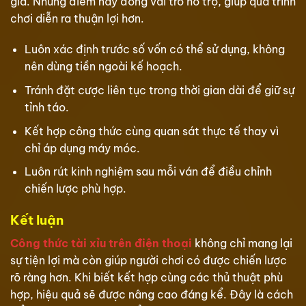
gia. Những điểm này đóng vai trò hỗ trợ, giúp quá trình
chơi diễn ra thuận lợi hơn.
Luôn xác định trước số vốn có thể sử dụng, không
nên dùng tiền ngoài kế hoạch.
Tránh đặt cược liên tục trong thời gian dài để giữ sự
tỉnh táo.
Kết hợp công thức cùng quan sát thực tế thay vì
chỉ áp dụng máy móc.
Luôn rút kinh nghiệm sau mỗi ván để điều chỉnh
chiến lược phù hợp.
Kết luận
Công thức tài xỉu trên điện
thoạ
i
không chỉ mang lại
sự tiện lợi mà còn giúp người chơi có được chiến lược
rõ ràng hơn. Khi biết kết hợp cùng các thủ thuật phù
hợp, hiệu quả sẽ được nâng cao đáng kể. Đây là cách