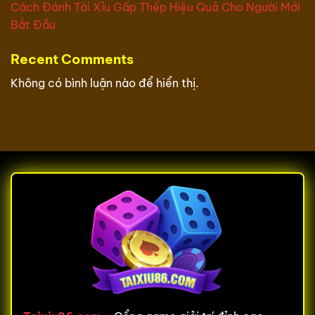
Cách Đánh Tài Xỉu Gấp Thếp Hiệu Quả Cho Người Mới
Bắt Đầu
Recent Comments
Không có bình luận nào để hiển thị.