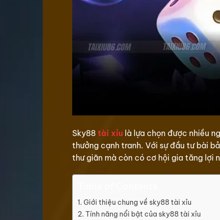
Sky88
tài xỉu
là lựa chọn được nhiều ngư
thưởng cạnh tranh. Với sự đầu tư bài bả
thư giãn mà còn có cơ hội gia tăng lợi 
Table of Contents
Giới thiệu chung về sky88 tài xỉu
Tính năng nổi bật của sky88 tài xỉu