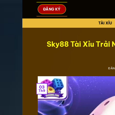
Bỏ
qua
ĐĂNG KÝ
nội
dung
TÀI XỈU
Sky88 Tài Xỉu Trải 
ĐĂN
03
Th9