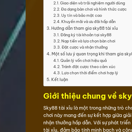
Giao diện và trải nghiệm người dùng
Đa dạng bàn chơi và hình thức cược
Uy tín và bảo mật cao
Khuyến mãi và ưu đãi hấp dẫn
Hướng dẫn tham gia sky88 tài xỉu
Đăng ký tài khoản tại sky88
Nạp tiền và lựa chọn bàn chơi
Đặt cược và nhận thưởng
Một số lưu ý quan trọng khi tham gia sky8
Quản lý vốn chơi hiệu quả
Tránh đặt cược theo cảm xúc
Lựa chọn thời điểm chơi hợp lý
Kết luận
Giới thiệu chung về sky
Sky88 tài xỉu là một trong những trò ch
chơi này mang đến sự kết hợp giữa giải 
nhận thưởng hấp dẫn. Với sự phát triể
tài xỉu, đảm bảo tính minh bạch và cô