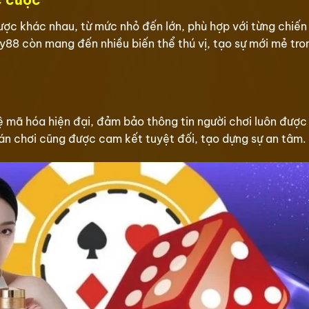
ược khác nhau, từ mức nhỏ đến lớn, phù hợp với từng chiến
ky88 còn mang đến nhiều biến thể thú vị, tạo sự mới mẻ tro
 mã hóa hiện đại, đảm bảo thông tin người chơi luôn được
ván chơi cũng được cam kết tuyệt đối, tạo dựng sự an tâm.