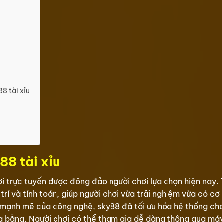
8 tài xỉu
88 tài xỉu
ơi trực tuyến được đông đảo người chơi lựa chọn hiện nay. 
trí và tính toán, giúp người chơi vừa trải nghiệm vừa có cơ 
n mạnh mẽ của công nghệ, sky88 đã tối ưu hóa hệ thống ch
ng bằng. Người chơi có thể tham gia dễ dàng thông qua má