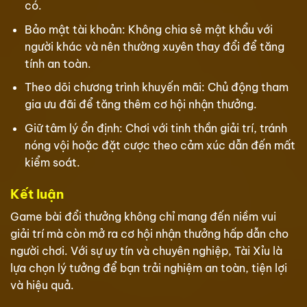
có.
Bảo mật tài khoản: Không chia sẻ mật khẩu với
người khác và nên thường xuyên thay đổi để tăng
tính an toàn.
Theo dõi chương trình khuyến mãi: Chủ động tham
gia ưu đãi để tăng thêm cơ hội nhận thưởng.
Giữ tâm lý ổn định: Chơi với tinh thần giải trí, tránh
nóng vội hoặc đặt cược theo cảm xúc dẫn đến mất
kiểm soát.
Kết luận
Game bài đổi thưởng không chỉ mang đến niềm vui
giải trí mà còn mở ra cơ hội nhận thưởng hấp dẫn cho
người chơi. Với sự uy tín và chuyên nghiệp, Tài Xỉu là
lựa chọn lý tưởng để bạn trải nghiệm an toàn, tiện lợi
và hiệu quả.