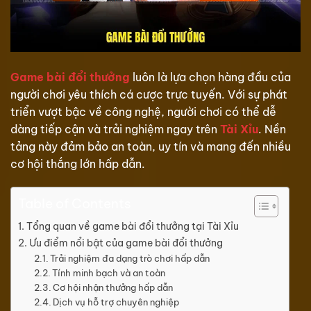
Game bài đổi thưởng
luôn là lựa chọn hàng đầu của
người chơi yêu thích cá cược trực tuyến. Với sự phát
triển vượt bậc về công nghệ, người chơi có thể dễ
dàng tiếp cận và trải nghiệm ngay trên
Tài Xỉu
. Nền
tảng này đảm bảo an toàn, uy tín và mang đến nhiều
cơ hội thắng lớn hấp dẫn.
Table of Contents
Tổng quan về game bài đổi thưởng tại Tài Xỉu
Ưu điểm nổi bật của game bài đổi thưởng
Trải nghiệm đa dạng trò chơi hấp dẫn
Tính minh bạch và an toàn
Cơ hội nhận thưởng hấp dẫn
Dịch vụ hỗ trợ chuyên nghiệp