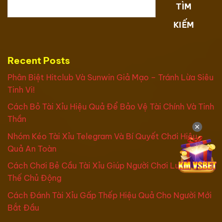
TÌM
KIẾM
Recent Posts
Phân Biệt Hitclub Và Sunwin Giả Mạo – Tránh Lừa Siêu
Tinh Vi!
Cách Bỏ Tài Xỉu Hiệu Quả Để Bảo Vệ Tài Chính Và Tinh
Thần
✕
Nhóm Kéo Tài Xỉu Telegram Và Bí Quyết Chơi Hiệu
Quả An Toàn
Cách Chơi Bẻ Cầu Tài Xỉu Giúp Người Chơi Luôn Nắm
Thế Chủ Động
Cách Đánh Tài Xỉu Gấp Thếp Hiệu Quả Cho Người Mới
Bắt Đầu