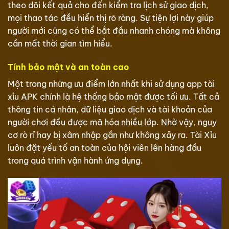
theo dõi kết quả cho đến kiểm tra lịch sử giao dịch,
mọi thao tác đều hiển thị rõ ràng. Sự tiện lợi này giúp
người mới cũng có thể bắt đầu nhanh chóng mà không
cần mất thời gian tìm hiểu.
Tính bảo mật và an toàn cao
Một trong những ưu điểm lớn nhất khi sử dụng app tài
xỉu APK chính là hệ thống bảo mật được tối ưu. Tất cả
thông tin cá nhân, dữ liệu giao dịch và tài khoản của
người chơi đều được mã hóa nhiều lớp. Nhờ vậy, nguy
cơ rò rỉ hay bị xâm nhập gần như không xảy ra. Tài Xỉu
luôn đặt yếu tố an toàn của hội viên lên hàng đầu
trong quá trình vận hành ứng dụng.