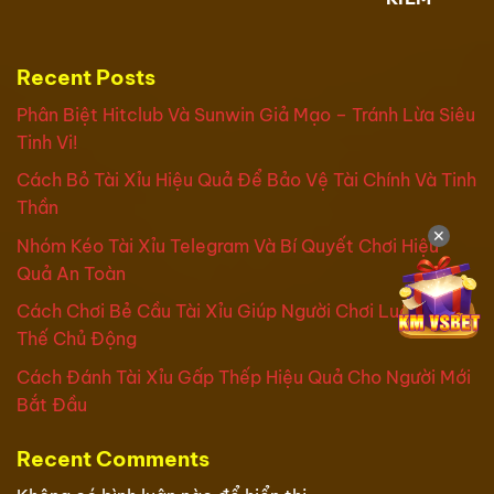
Recent Posts
Phân Biệt Hitclub Và Sunwin Giả Mạo – Tránh Lừa Siêu
Tinh Vi!
Cách Bỏ Tài Xỉu Hiệu Quả Để Bảo Vệ Tài Chính Và Tinh
Thần
✕
Nhóm Kéo Tài Xỉu Telegram Và Bí Quyết Chơi Hiệu
Quả An Toàn
Cách Chơi Bẻ Cầu Tài Xỉu Giúp Người Chơi Luôn Nắm
Thế Chủ Động
Cách Đánh Tài Xỉu Gấp Thếp Hiệu Quả Cho Người Mới
Bắt Đầu
Recent Comments