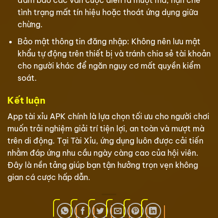
đảm bảo các ván cược diễn ra mượt mà, hạn chế
tình trạng mất tín hiệu hoặc thoát ứng dụng giữa
chừng.
Bảo mật thông tin đăng nhập: Không nên lưu mật
khẩu tự động trên thiết bị và tránh chia sẻ tài khoản
cho người khác để ngăn nguy cơ mất quyền kiểm
soát.
Kết luận
App tài xỉu APK chính là lựa chọn tối ưu cho người chơi
muốn trải nghiệm giải trí tiện lợi, an toàn và mượt mà
trên di động. Tại Tài Xỉu, ứng dụng luôn được cải tiến
nhằm đáp ứng nhu cầu ngày càng cao của hội viên.
Đây là nền tảng giúp bạn tận hưởng trọn vẹn không
gian cá cược hấp dẫn.