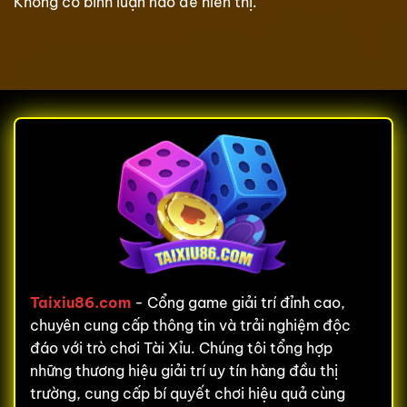
Không có bình luận nào để hiển thị.
Taixiu86.com
- Cổng game giải trí đỉnh cao,
chuyên cung cấp thông tin và trải nghiệm độc
đáo với trò chơi Tài Xỉu. Chúng tôi tổng hợp
những thương hiệu giải trí uy tín hàng đầu thị
trường, cung cấp bí quyết chơi hiệu quả cùng