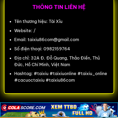
THÔNG TIN LIÊN HỆ
Tên thương hiệu: Tài Xỉu
Website: /
Email:
taixiu86com@gmail.com
Số điện thoại: 0982159764
Địa chỉ: 32A Đ. Đỗ Quang, Thảo Điền, Thủ
Đức, Hồ Chí Minh, Việt Nam
Hashtag: #taixiu #taixiuonline #taixiu_online
#cacuoctaixiu #taixiu86com
×
×
×
Copyright 2026 ©
Flatsome Theme