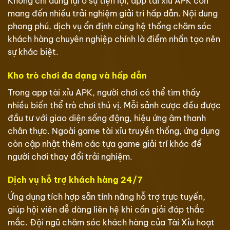
Không chỉ dừng lại ở sự tiện lợi, app tài xỉu APK còn
mang đến nhiều trải nghiệm giải trí hấp dẫn. Nội dung
phong phú, dịch vụ ổn định cùng hệ thống chăm sóc
khách hàng chuyên nghiệp chính là điểm nhấn tạo nên
sự khác biệt.
Kho trò chơi đa dạng và hấp dẫn
Trong app tài xỉu APK, người chơi có thể tìm thấy
nhiều biến thể trò chơi thú vị. Mỗi sảnh cược đều được
đầu tư với giao diện sống động, hiệu ứng âm thanh
chân thực. Ngoài game tài xỉu truyền thống, ứng dụng
còn cập nhật thêm các tựa game giải trí khác để
người chơi thay đổi trải nghiệm.
Dịch vụ hỗ trợ khách hàng 24/7
Ứng dụng tích hợp sẵn tính năng hỗ trợ trực tuyến,
giúp hội viên dễ dàng liên hệ khi cần giải đáp thắc
mắc. Đội ngũ chăm sóc khách hàng của Tài Xỉu hoạt